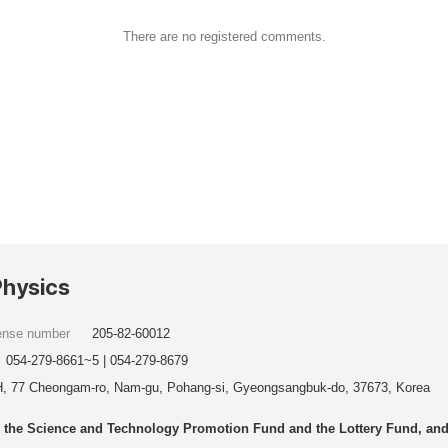
There are no registered comments.
Physics
cense number
205-82-60012
054-279-8661~5 | 054-279-8679
, 77 Cheongam-ro, Nam-gu, Pohang-si, Gyeongsangbuk-do, 37673, Korea
he Science and Technology Promotion Fund and the Lottery Fund, and wo