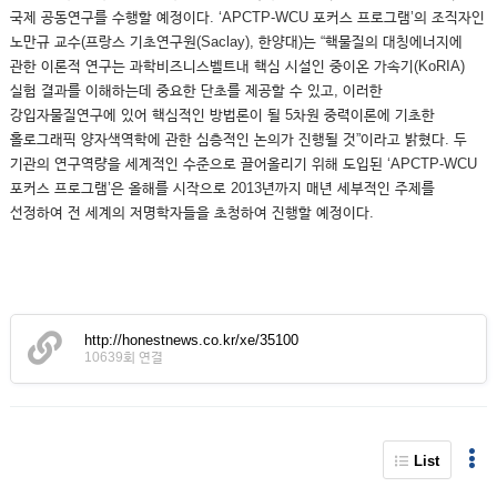
국제 공동연구를 수행할 예정이다. ‘APCTP-WCU 포커스 프로그램’의 조직자인
노만규 교수(프랑스 기초연구원(Saclay), 한양대)는 “핵물질의 대칭에너지에
관한 이론적 연구는 과학비즈니스벨트내 핵심 시설인 중이온 가속기(KoRIA)
실험 결과를 이해하는데 중요한 단초를 제공할 수 있고, 이러한
강입자물질연구에 있어 핵심적인 방법론이 될 5차원 중력이론에 기초한
홀로그래픽 양자색역학에 관한 심층적인 논의가 진행될 것”이라고 밝혔다. 두
기관의 연구역량을 세계적인 수준으로 끌어올리기 위해 도입된 ‘APCTP-WCU
포커스 프로그램’은 올해를 시작으로 2013년까지 매년 세부적인 주제를
선정하여 전 세계의 저명학자들을 초청하여 진행할 예정이다.
http://honestnews.co.kr/xe/35100
10639회 연결
List