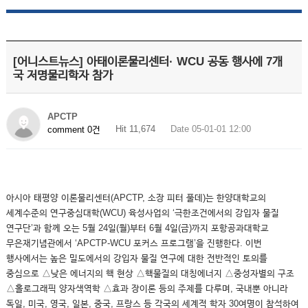
[어니스트뉴스] 아태이론물리센터· WCU 공동 행사에 7개
국 저명물리학자 참가
APCTP
Hit 11,674
Date 05-01-01 12:00
comment 0건
아시아 태평양 이론물리센터(APCTP, 소장 피터 풀데)는 한양대학교의
세계수준의 연구중심대학(WCU) 육성사업의 ‘극한조건에서의 강입자 물질
연구단’과 함께 오는 5월 24일(월)부터 6월 4일(금)까지 포항공과대학교
무은재기념관에서 ‘APCTP-WCU 포커스 프로그램’을 진행한다. 이번
행사에서는 높은 밀도에서의 강입자 물질 연구에 대한 전반적인 토의를
중심으로 △낮은 에너지의 핵 현상 △핵물질의 대칭에너지 △중성자별의 구조
△홀로그래픽 양자색역학 △효과 장이론 등의 주제를 다루며, 국내뿐 아니라
독일, 미국, 영국, 일본, 중국, 프랑스 등 각국의 세계적 학자 30여명이 참석하여