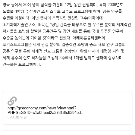
영국 등에서 30여 명이 참석한 가운데 12일 동안 진행되며, 특히 2006년도
노벨물리학상 수상자인 조지 스무트 교수도 프로그램에 참여, 공동 연구를
수행할 예정이다. 이번 행사의 조직자인 안창림 교수(이화여대
초기과학기술연구소, IEU)는 “정밀 관측을 바탕으로 한 우주론 분야의 세계적인
학자들을 초빙해 활발한 공동연구 및 강연 개최를 통해 국내 우주론 연구의
수준을 높이는데 기여할 것”이라고 전했다. 아태이론물리센터의
포커스프로그램은 세계 관심 분야의 집중적인 조망과 중소 규모 연구 그룹의
공동 연구를 통해 세계적 선도 그룹을 형성하기 위해 아시아 태평양 지역 및
세계 유수의 선도 학자들을 초청해 2주에서 1개월 범위로 센터에 상주하며
연구하는 프로그램이다.
http://gceconomy.com/news/view.html?
PHPSESSID=c1a0ffbed2a37818fc9394bd…
8931회 연결