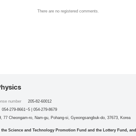
There are no registered comments.
Physics
cense number
205-82-60012
054-279-8661~5 | 054-279-8679
, 77 Cheongam-ro, Nam-gu, Pohang-si, Gyeongsangbuk-do, 37673, Korea
he Science and Technology Promotion Fund and the Lottery Fund, and wo