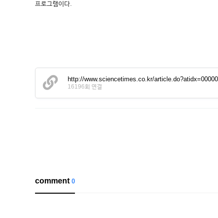
프로그램이다.
http://www.sciencetimes.co.kr/article.do?atidx=0000
16196회 연결
comment
0