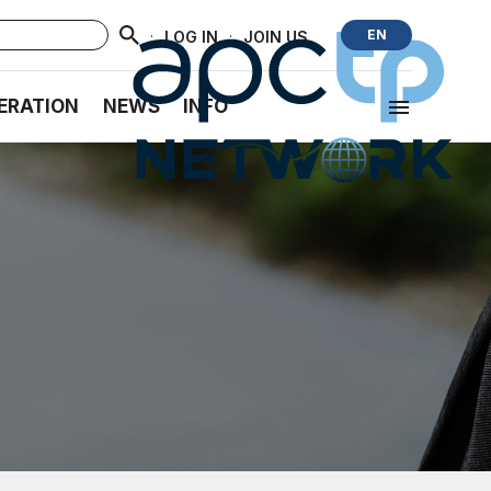
·
·
EN
LOG IN
JOIN US
ERATION
NEWS
INFO