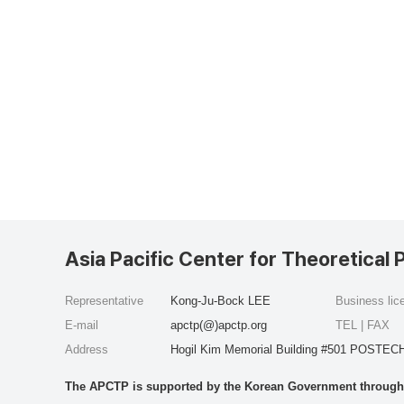
Asia Pacific Center for Theoretical 
Representative
Kong-Ju-Bock LEE
Business li
E-mail
apctp(@)apctp.org
TEL | FAX
Address
Hogil Kim Memorial Building #501 POSTECH
The APCTP is supported by the Korean Government through t