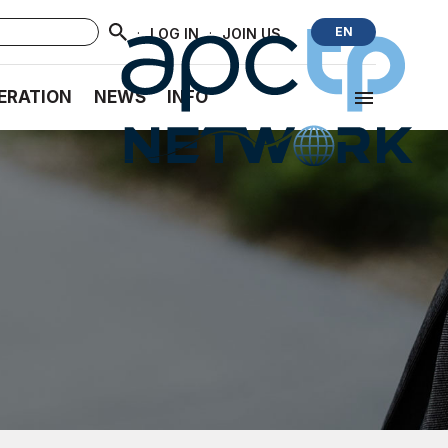
·
·
EN
LOG IN
JOIN US
ERATION
NEWS
INFO