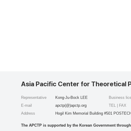
Asia Pacific Center for Theoretical 
Representative
Kong-Ju-Bock LEE
Business li
E-mail
apctp(@)apctp.org
TEL | FAX
Address
Hogil Kim Memorial Building #501 POSTECH
The APCTP is supported by the Korean Government through t