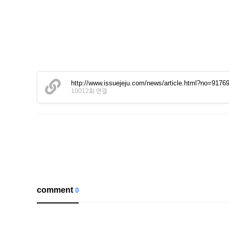
http://www.issuejeju.com/news/article.html?no=9176
10012회 연결
comment
0