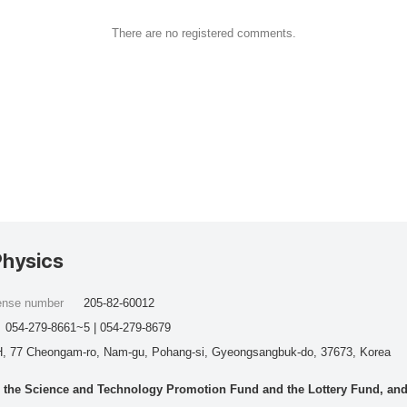
There are no registered comments.
Physics
cense number
205-82-60012
054-279-8661~5 | 054-279-8679
, 77 Cheongam-ro, Nam-gu, Pohang-si, Gyeongsangbuk-do, 37673, Korea
he Science and Technology Promotion Fund and the Lottery Fund, and wo