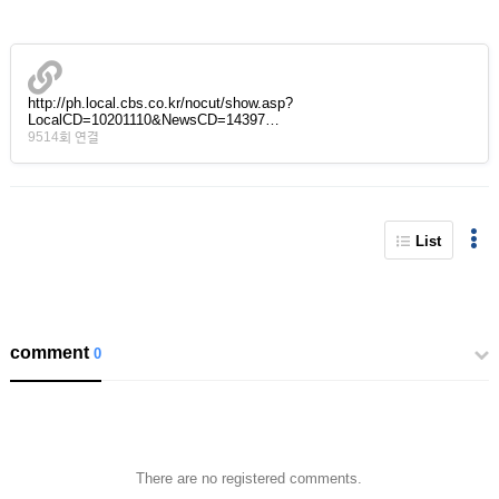
http://ph.local.cbs.co.kr/nocut/show.asp?
LocalCD=10201110&NewsCD=14397…
9514회 연결
List
comment
0
There are no registered comments.