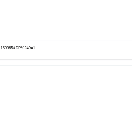
DX=159985&DP%240=1