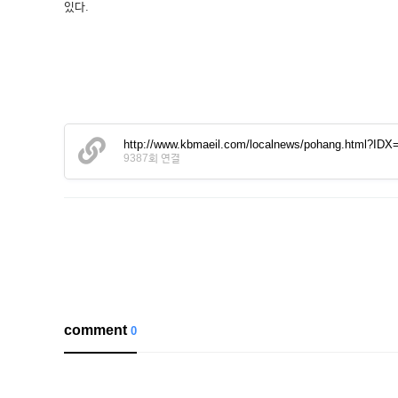
있다.
http://www.kbmaeil.com/localnews/pohang.html?I
9387회 연결
comment
0