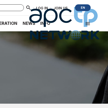
·
·
EN
LOG IN
JOIN US
ERATION
NEWS
INFO