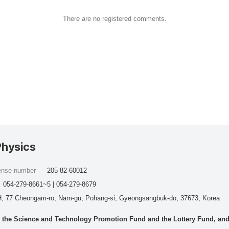
There are no registered comments.
Physics
cense number
205-82-60012
054-279-8661~5 | 054-279-8679
, 77 Cheongam-ro, Nam-gu, Pohang-si, Gyeongsangbuk-do, 37673, Korea
he Science and Technology Promotion Fund and the Lottery Fund, and wo