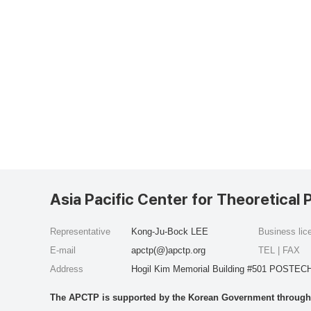
Asia Pacific Center for Theoretical 
Representative
Kong-Ju-Bock LEE
Business li
E-mail
apctp(@)apctp.org
TEL | FAX
Address
Hogil Kim Memorial Building #501 POSTECH
The APCTP is supported by the Korean Government through t