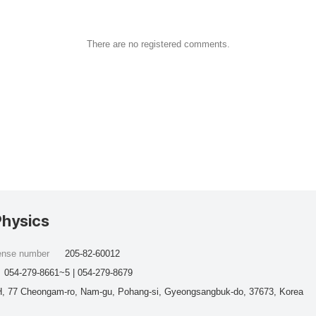
There are no registered comments.
Physics
cense number
205-82-60012
054-279-8661~5 | 054-279-8679
, 77 Cheongam-ro, Nam-gu, Pohang-si, Gyeongsangbuk-do, 37673, Korea