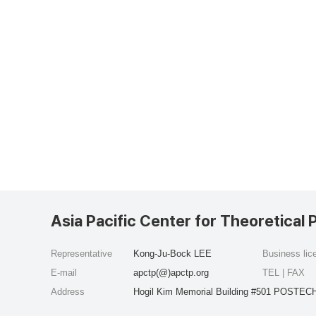
Asia Pacific Center for Theoretical 
Representative
Kong-Ju-Bock LEE
Business li
E-mail
apctp(@)apctp.org
TEL | FAX
Address
Hogil Kim Memorial Building #501 POSTECH