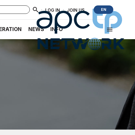
·
·
EN
LOG IN
JOIN US
ERATION
NEWS
INFO