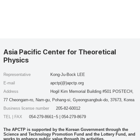
Asia Pacific Center for Theoretical
Physics
Representative
Kong-Ju-Bock LEE
E-mail
apctp(@)apctp.org
Address
Hogil Kim Memorial Building #501 POSTECH,
77 Cheongam-ro, Nam-gu, Pohang-si, Gyeongsangbuk-do, 37673, Korea
Business license number
205-82-60012
TEL | FAX
054-279-8661~5 | 054-279-8679
The APCTP is supported by the Korean Government through the
Science and Technology Promotion Fund and the Lottery Fund, and
works to enhance public value through its activities.