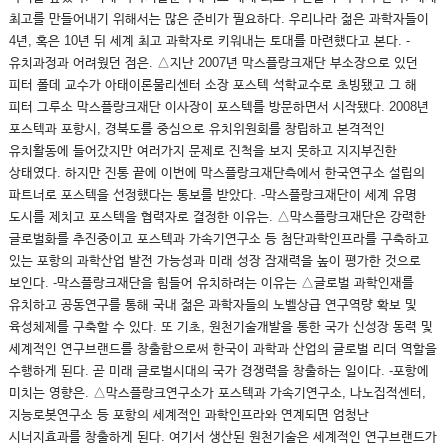
최고를 만들어내기 위해서는 많은 준비가 필요하다. 우리나라 젊은 과학자들이
4년, 혹은 10년 뒤 세계 최고 과학자로 키워내는 토대를 마련했다고 본다. -
유치과정과 어려웠던 점은. △지난 2007년 막스플랑크재단 부소장으로 있던
피터 폴데 교수가 아태이론물리센터 소장 포스텍 석학교수로 초빙됐고 그 해
피터 그루소 막스플랑크재단 이사장이 포스텍를 방문하면서 시작됐다. 2008년
포스텍과 포항시, 경북도를 중심으로 유치위원회를 창립하고 본격적인
유치활동에 들어갔지만 여러가지 문제로 진척을 보지 못하고 지지부진한
상태였다. 하지만 진통 끝에 이번에 막스플랑크재단측에서 한국연구소 설립의
파트너로 포스텍을 선정했다는 통보를 받았다. -막스플랑크재단이 세계 유명
도시를 제치고 포스텍을 협력자로 결정한 이유는. △막스플랑크재단은 강력한
글로벌화를 추진중이고 포스텍과 가속기연구소 등 첨단과학인프라를 구축하고
있는 포항의 과학산업 발전 가능성과 미래 성장 잠재력을 높이 평가한 것으로
보인다. -막스플랑크재단을 힘들어 유치하려는 이유는 △글로벌 과학인재를
유치하고 공동연구를 통해 국내 젊은 과학자들의 노벨상급 연구역량 확보 및
육성체제를 구축할 수 있다. 또 기초, 원천기술개발을 통한 국가 신성장 동력 및
세계적인 연구브랜드를 창출함으로써 한국이 과학과 산업의 글로벌 리더 역할을
수행하게 된다. 곧 미래 글로벌시대의 국가 경쟁력을 창출하는 일이다. -포항에
미치는 영향은. △막스플랑크연구소가 포스텍과 가속기연구소, 나노집적센터,
지능로봇연구소 등 포항의 세계적인 과학인프라와 연계되면 엄청난
시너지효과를 창출하게 된다. 여기서 생산된 원천기술은 세계적인 연구브랜드가