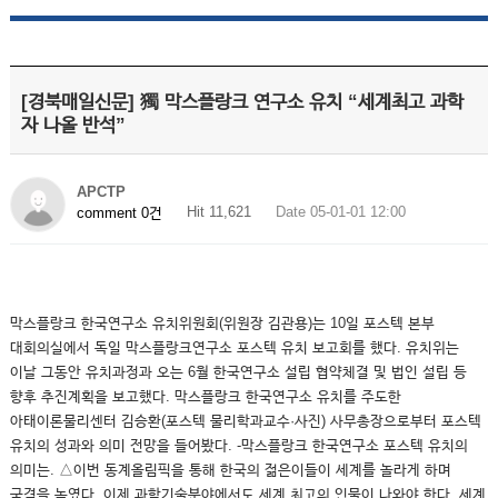
[경북매일신문] 獨 막스플랑크 연구소 유치 “세계최고 과학
자 나올 반석”
APCTP
Hit 11,621
Date 05-01-01 12:00
comment 0건
막스플랑크 한국연구소 유치위원회(위원장 김관용)는 10일 포스텍 본부
대회의실에서 독일 막스플랑크연구소 포스텍 유치 보고회를 했다. 유치위는
이날 그동안 유치과정과 오는 6월 한국연구소 설립 협약체결 및 법인 설립 등
향후 추진계획을 보고했다. 막스플랑크 한국연구소 유치를 주도한
아태이론물리센터 김승환(포스텍 물리학과교수·사진) 사무총장으로부터 포스텍
유치의 성과와 의미 전망을 들어봤다. -막스플랑크 한국연구소 포스텍 유치의
의미는. △이번 동계올림픽을 통해 한국의 젊은이들이 세계를 놀라게 하며
국격을 높였다. 이제 과학기술분야에서도 세계 최고의 인물이 나와야 한다. 세계