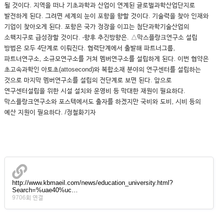
될 것이다. 지역을 떠나 기초과학과 산업이 연계된 글로벌과학산업단지로
발전하게 된다. 그려면 세계의 눈이 포항을 향할 것이다. 기술력을 찾아 인재와
기업이 찾아오게 된다. 포항은 국가 정장을 이끄는 첨단과학기술산업의
소핵지구로 급성장할 것이다. -향후 추진방향은. △막스플랑크연구소 설립
방법은 모두 4단계로 이뤄진다. 협력단계에서 출발해 파트너그룹,
파트너연구소, 소규모연구소를 거쳐 멤버연구소를 설립하게 된다. 이번 협약은
초고속과학인 아토초(attosecond)와 복합소재 분야의 연구센터를 설립하는
것으로 마지막 멤버연구소를 설립의 전단계로 보면 된다. 앞으로
연구센터설립을 위한 시설 설치와 운영비 등 막대한 재원이 필요하다.
막스플랑크연구소와 포스텍에서도 출자를 하겠지만 국비와 도비, 시비 등의
예산 지원이 필요하다. /정철화기자
http://www.kbmaeil.com/news/education_university.html?
Search=%uae40%uc…
9706회 연결