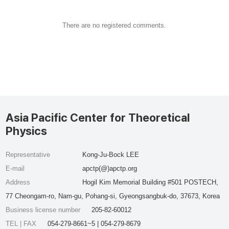
There are no registered comments.
Asia Pacific Center for Theoretical
Physics
Representative
Kong-Ju-Bock LEE
E-mail
apctp(@)apctp.org
Address
Hogil Kim Memorial Building #501 POSTECH,
77 Cheongam-ro, Nam-gu, Pohang-si, Gyeongsangbuk-do, 37673, Korea
Business license number
205-82-60012
TEL | FAX
054-279-8661~5 | 054-279-8679