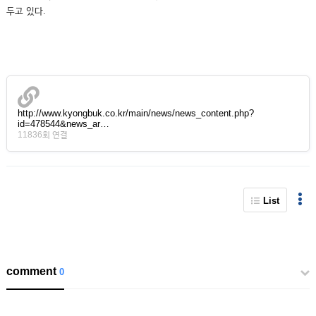
두고 있다.
http://www.kyongbuk.co.kr/main/news/news_content.php?
id=478544&news_ar…
11836회 연결
List
comment
0