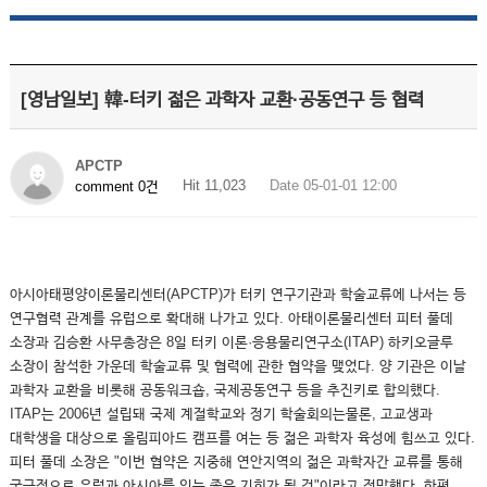
[영남일보] 韓-터키 젊은 과학자 교환·공동연구 등 협력
APCTP
Hit 11,023
Date 05-01-01 12:00
comment 0건
아시아태평양이론물리센터(APCTP)가 터키 연구기관과 학술교류에 나서는 등
연구협력 관계를 유럽으로 확대해 나가고 있다. 아태이론물리센터 피터 풀데
소장과 김승환 사무총장은 8일 터키 이론·응용물리연구소(ITAP) 하키오글루
소장이 참석한 가운데 학술교류 및 협력에 관한 협약을 맺었다. 양 기관은 이날
과학자 교환을 비롯해 공동워크숍, 국제공동연구 등을 추진키로 합의했다.
ITAP는 2006년 설립돼 국제 계절학교와 정기 학술회의는물론, 고교생과
대학생을 대상으로 올림피아드 캠프를 여는 등 젊은 과학자 육성에 힘쓰고 있다.
피터 풀데 소장은 "이번 협약은 지중해 연안지역의 젊은 과학자간 교류를 통해
궁극적으로 유럽과 아시아를 잇는 좋은 기회가 될 것"이라고 전망했다. 한편