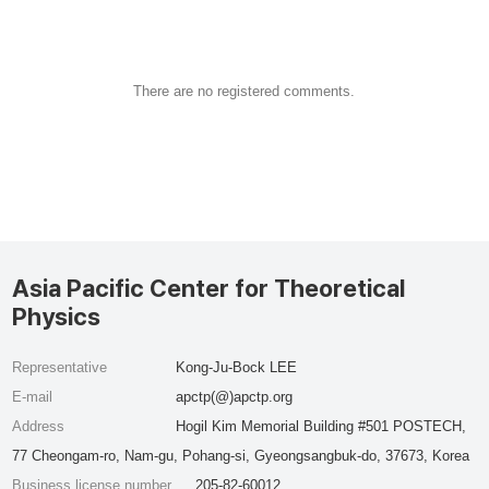
There are no registered comments.
Asia Pacific Center for Theoretical
Physics
Representative
Kong-Ju-Bock LEE
E-mail
apctp(@)apctp.org
Address
Hogil Kim Memorial Building #501 POSTECH,
77 Cheongam-ro, Nam-gu, Pohang-si, Gyeongsangbuk-do, 37673, Korea
Business license number
205-82-60012