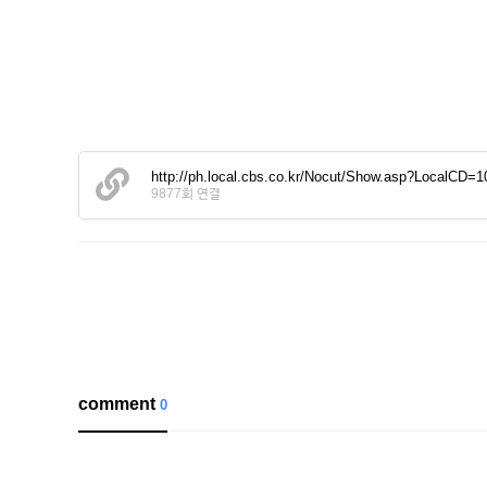
http://ph.local.cbs.co.kr/Nocut/Show.asp?Local
9877회 연결
comment
0