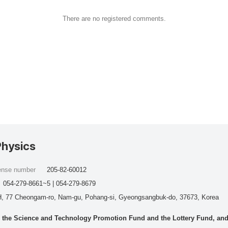
There are no registered comments.
Physics
cense number
205-82-60012
054-279-8661~5 | 054-279-8679
, 77 Cheongam-ro, Nam-gu, Pohang-si, Gyeongsangbuk-do, 37673, Korea
he Science and Technology Promotion Fund and the Lottery Fund, and wo