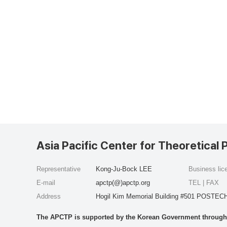
Asia Pacific Center for Theoretical 
Representative
Kong-Ju-Bock LEE
Business li
E-mail
apctp(@)apctp.org
TEL | FAX
Address
Hogil Kim Memorial Building #501 POSTECH
The APCTP is supported by the Korean Government through t