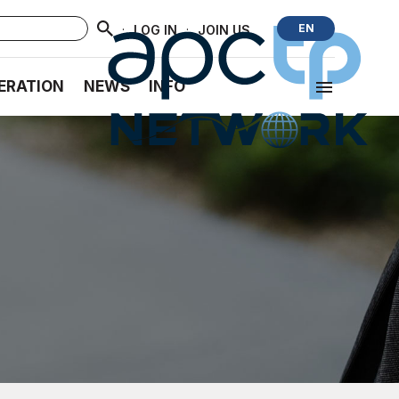
·
·
EN
LOG IN
JOIN US
ERATION
NEWS
INFO