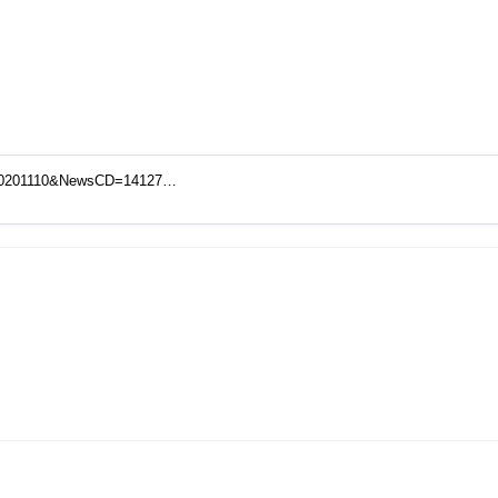
CD=10201110&NewsCD=14127…