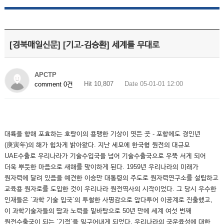
[경북매일신문] [기고-김승환] 세계를 무대로
APCTP
Hit 10,807
Date 05-01-01 12:00
comment 0건
대륙을 향해 포효하는 호랑이의 용맹한 기상이 엿든 곳 - 포항에도 경인년
(庚寅年)의 해가 힘차게 밝아왔다. 지난 세모에 한국형 원전의 대규모
UAE수출로 우리나라가 기술수입국을 넘어 기술수출국으로 우뚝 서게 되어
더욱 뿌듯한 마음으로 새해를 맞이하게 된다. 1959년 우리나라의 미래가
원자력에 달려 있음을 예견한 이승만 대통령의 주도로 원자력연구소를 설립하고
교육용 원자로를 도입한 것이 우리나라 원전역사의 시작이었다. 그 당시 우수한
인재들은 `과학 기술 입국`의 투철한 사명감으로 앞다투어 이공계로 진출했고,
이 과학기술자들의 땀과 노력을 밑바탕으로 50년 만에 세계 여섯 번째
원전수출국이 되는 `기적`을 일구어내게 되었다. 우리나라의 국운융성에 대한