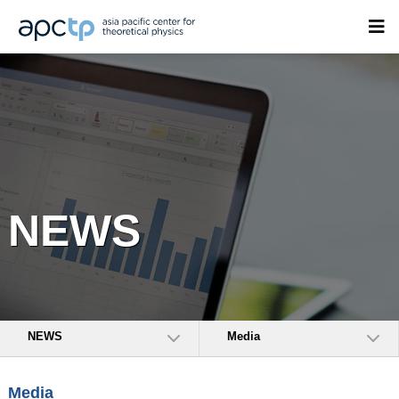
NEWS
NEWS
Media
Media