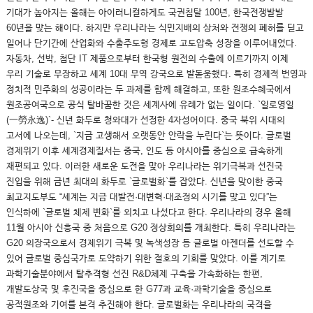
기대가 높아지는 올해는 아이러니컬하게도 국권침탈 100년, 한국전쟁발발
60년을 맞는 해이다. 하지만 우리나라는 식민지배의 상처와 전쟁의 폐허를 딛고
일어나 단기간에 산업화와 수출주도형 경제로 고도압축 성장을 이루어내었다.
자동차, 선박, 첨단 IT 제품으로부터 한국형 원전의 수출에 이르기까지 이제
우리 기술로 무장하고 세계 10대 무역 강국으로 발돋움했다. 특히 경제적 번영과
정치적 민주화의 성공이라는 두 과제를 함께 해결하고, 또한 원조수혜국에서
원조공여국으로 공식 탈바꿈한 것은 세계사에 유례가 없는 일이다. `일로영일
(一勞永逸)`- 신년 화두로 청와대가 선정한 4자성어이다. 중국 북위 시대의
고서에 나오는데, `지금 고생해서 오랫동안 안락을 누린다`는 뜻이다. 글로벌
경제위기 이후 세계경제질서는 중국, 인도 등 아시아를 중심으로 급속하게
재편되고 있다. 이러한 새로운 도전을 맞아 우리나라는 위기극복과 선진국
진입을 위해 금년 최대의 화두로 `글로벌화`를 잡았다. 신년을 맞이한 중국
최고지도부도 “세계는 지금 대발전·대변혁·대조정의 시기를 맞고 있다”는
인식하에 `글로벌 체제 변화`를 외치고 나섰다고 한다. 우리나라의 경우 올해
11월 아시아 신흥국 중 처음으로 G20 정상회의를 개최한다. 특히 우리나라는
G20 의장국으로서 경제위기 극복 및 녹색성장 등 글로벌 아젠더를 선도할 수
있어 글로벌 중심국가로 도약하기 위한 절호의 기회를 맞았다. 이를 계기로
과학기술분야에서 탈추격형 선진 R&D체제 구축을 가속화하는 한편,
개발도상국 및 후진국을 중심으로 한 G77과 교육·과학기술을 중심으로
공적원조와 기여를 본격 추진해야 한다. 글로벌화는 우리나라의 국격을