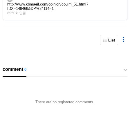
http://www.kbmaeil.com/opinion/coulm_51.html?
IDX=148469&DP%24114=1
8950회 연결
List
comment
0
There are no registered comments.