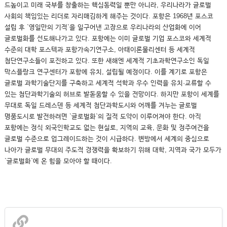
드높이고 미래 국부를 창출하는 핵심동력일 뿐만 아니라, 우리나라가 글로벌
사회의 책임있는 리더로 자리매김하게 해주는 것이다. 포항은 1968년 포스코
설립 후 `영일만의 기적`을 일구어낸 고장으로 우리나라의 산업화에 이어
글로벌화를 선도해나가고 있다. 포항에는 이미 글로벌 기업 포스코와 세계적
수준의 대학 포스텍과 포항가속기연구소, 아태이론물리센터 등 세계적
첨단연구소들이 포진하고 있다. 또한 새해엔 세계적 기초과학연구소인 독일
막스플랑크 연구센터가 포항에 유치, 설립될 예정이다. 이를 계기로 포항은
글로벌 과학기술단지를 구축하고 세계적 석학과 우수 인력을 유치·교류할 수
있는 첨단과학기술의 허브로 발돋움할 수 있을 전망이다. 하지만 포항이 세계를
무대로 독일 드레스덴 등 세계적 첨단과학도시와 어깨를 겨누는 글로벌
명품도시로 발전하려면 `글로벌화`의 질적 도약이 이루어져야 한다. 아직
포항에는 정식 외국인학교도 없는 현실로, 지역의 교육, 문화 및 정주여건을
글로벌 수준으로 업그레이드하는 것이 시급하다. 변방에서 세계의 중심으로
나아가 글로벌 무대의 주도적 경쟁력을 확보하기 위해 대학, 지역과 국가 모두가
`글로벌화`에 온 힘을 모아야 할 때이다.