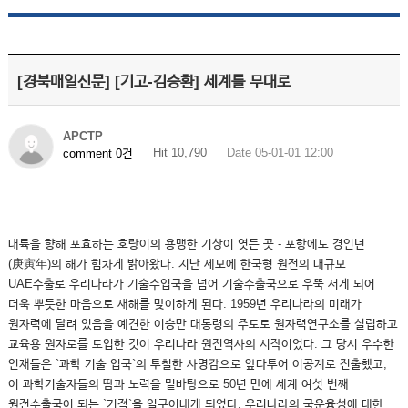
[경북매일신문] [기고-김승환] 세계를 무대로
APCTP
Hit 10,790
Date 05-01-01 12:00
comment 0건
대륙을 향해 포효하는 호랑이의 용맹한 기상이 엿든 곳 - 포항에도 경인년
(庚寅年)의 해가 힘차게 밝아왔다. 지난 세모에 한국형 원전의 대규모
UAE수출로 우리나라가 기술수입국을 넘어 기술수출국으로 우뚝 서게 되어
더욱 뿌듯한 마음으로 새해를 맞이하게 된다. 1959년 우리나라의 미래가
원자력에 달려 있음을 예견한 이승만 대통령의 주도로 원자력연구소를 설립하고
교육용 원자로를 도입한 것이 우리나라 원전역사의 시작이었다. 그 당시 우수한
인재들은 `과학 기술 입국`의 투철한 사명감으로 앞다투어 이공계로 진출했고,
이 과학기술자들의 땀과 노력을 밑바탕으로 50년 만에 세계 여섯 번째
원전수출국이 되는 `기적`을 일구어내게 되었다. 우리나라의 국운융성에 대한