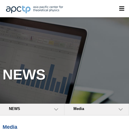
NEWS
NEWS
Media
Media