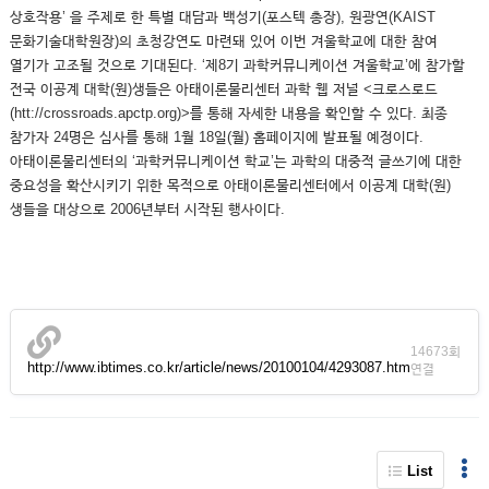
상호작용’ 을 주제로 한 특별 대담과 백성기(포스텍 총장), 원광연(KAIST
문화기술대학원장)의 초청강연도 마련돼 있어 이번 겨울학교에 대한 참여
열기가 고조될 것으로 기대된다. ‘제8기 과학커뮤니케이션 겨울학교’에 참가할
전국 이공계 대학(원)생들은 아태이론물리센터 과학 웹 저널 <크로스로드
(htt://crossroads.apctp.org)>를 통해 자세한 내용을 확인할 수 있다. 최종
참가자 24명은 심사를 통해 1월 18일(월) 홈페이지에 발표될 예정이다.
아태이론물리센터의 ‘과학커뮤니케이션 학교’는 과학의 대중적 글쓰기에 대한
중요성을 확산시키기 위한 목적으로 아태이론물리센터에서 이공계 대학(원)
생들을 대상으로 2006년부터 시작된 행사이다.
14673회
http://www.ibtimes.co.kr/article/news/20100104/4293087.htm
연결
List