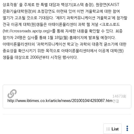
상호작용’ 을 주제로 한 특별 대담과 백성기(포스텍 총장), 원광연(KAIST
문화기술대학원장)의 초청강연도 마련돼 있어 이번 겨울학교에 대한 참여
열기가 고조될 것으로 기대된다. ‘제8기 과학커뮤니케이션 겨울학교’에 참가할
전국 이공계 대학(원)생들은 아태이론물리센터 과학 웹 저널 <크로스로드
(htt://crossroads.apctp.org)>를 통해 자세한 내용을 확인할 수 있다. 최종
참가자 24명은 심사를 통해 1월 18일(월) 홈페이지에 발표될 예정이다.
아태이론물리센터의 ‘과학커뮤니케이션 학교’는 과학의 대중적 글쓰기에 대한
중요성을 확산시키기 위한 목적으로 아태이론물리센터에서 이공계 대학(원)
생들을 대상으로 2006년부터 시작된 행사이다.
14673회
http://www.ibtimes.co.kr/article/news/20100104/4293087.htm
연결
List