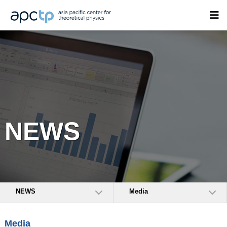
NEWS
NEWS
Media
Media