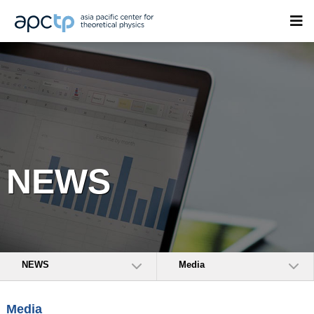
NEWS
NEWS
Media
Media