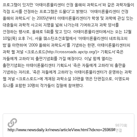
프로그램이 있지만 ‘아태이론물리센터 선정 올해의 과학도서’와 같은 과학자들이
직접 도서를 선정하는 프로그램은 드물다”고 밝혔다. ‘아태이론물리센터 선정
올해의 과학도서’ 는 2005년부터 아태이론물리센터가 학생 및 과학에 관심 있는
대중들의 과학적 사고의 지평을 넓혀 나가는데 기여하고자 과학 양서를
선정하는 행사로, 올해로 5회를 맞고 있다. 아태이론물리센터에서는 오는 12월
10일(목) 오후 7시, 서울 웨스틴조선호텔에서 ‘아태이론물리센터 네트워크의
밤’을 마련하여 ‘2009 올해의 과학도서’를 기념하는 한편, 아태이론물리센터의
과학 웹 저널 <크로스로드(http://crossroads.apctp.org/)> 기획도서‘죽은
자들에게 고하라’의 출판기념회를 가질 예정이다. 이날 함께 열리는
출판기념회는 아태이론물리센터 기획도서 ‘죽은 자들에게 고하라’의 출판을
기념하는 자리로, ‘죽은 자들에게 고하라’는 아태이론물리센터가 운영하는 과학
웹 저널 <크로스로드>에 게재된 과학소설 10편을 엮은 단편집으로, 이영도와
듀나를 포함한 10명의 작가들이 집필에 참여했다.
9870회
http://www.newsdaily.kr/news/articleView.html?idxno=26969#
연결