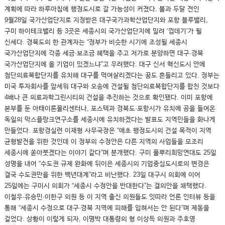
계획에 따라 하루아침에 행정도시로 갈 가능성이 커졌다. 불과 두달 전인
9월28일 국가산업단지로 지정받은 대구국가과학산업단지와 포항 블루밸리,
구미 하이테크밸리 등 3곳은 세종시의 국가산업단지에 밀려 ‘껍데기’가 될
신세다. 경북도의 한 관계자는 “정부가 비슷한 시기에 조성될 세종시
국가산업단지에 각종 세금·보조금 혜택을 주고 저가로 분양하면 대구·경북
국가산업단지에 올 기업이 있겠느냐”고 우려했다. 대구 신서 혁신도시 안에
첨단의료복합단지를 유치해 대구를 먹여살리겠다는 꿈도 흔들리고 있다. 정부는
미국 투자회사를 앞세워 대구와 오송에 건설될 첨단의료복합단지를 합친 것보다
4배나 큰 의료과학그린시티의 건설을 추진하는 것으로 확인됐다. 이미 포항에
본부를 둔 아태이론물리센터나, 포스텍과 경북도·포항시가 유치에 공을 들여온
독일의 막스플랑크연구소를 세종시에 유치하겠다는 발표도 지역민들을 화나게
만들었다. 포항경실련 이재형 사무국장은 “애초 행정도시의 건설 목적이 지역
균형발전을 위한 것인데 이 정부의 수정안은 다른 지역의 사업들을 모조리
세종시에 쏟아붓겠다는 이야기 같다”며 분개했다. 구미 풀뿌리희망연대도 25일
성명을 내어 “수도권 규제 완화에 뒤이은 세종시의 기업중심도시로의 변경은
결국 수도권만을 위한 백년대계”라고 비난했다. 23일 대구시 의회에 이어
25일에는 구미시 의회가 “세종시 수정안을 반대한다”는 결의안을 채택했다.
이철우·유승민·이한구 의원 등 이 지역 출신 의원들도 잇따라 언론 인터뷰 등을
통해 “세종시 수정으로 대구·경북 지역에 피해를 입혀서는 안 된다”며 제동을
걸었다. 상황이 이렇게 되자, 이명박 대통령의 형 이상득 의원과 주호영