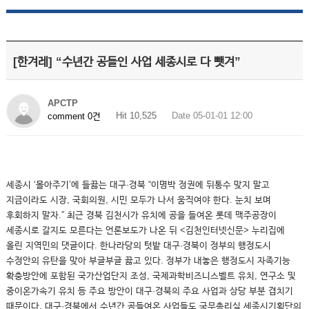
[한겨레] “수년간 공들인 사업 세종시로 다 뺏겨”
APCTP
Hit 10,525
Date 05-01-01 12:00
comment 0건
세종시 ‘몰아주기’에 들끓는 대구·경북 “이명박 정권에 뒤통수 맞지 말고
지금이라도 시장, 국회의원, 시민 모두가 나서 움직여야 한다. 눈치 보며
후회하지 말자.” 최근 경북 김천시가 유치에 공을 들여온 롯데 맥주공장이
세종시로 갈지도 모른다는 언론보도가 나온 뒤 <김천인터넷신문> 누리집에
올린 지역민의 댓글이다. 한나라당의 텃밭 대구·경북이 정부의 행정도시
수정안의 유탄을 맞아 부글부글 끓고 있다. 정부가 내놓은 행정도시 자족기능
확충방안에 포함된 국가산업단지 조성, 국제과학비즈니스벨트 유치, 연구소 및
중이온가속기 유치 등 주요 방안이 대구·경북의 주요 사업과 상당 부분 겹치기
때문이다. 대구·경북에서 수년간 공들여온 사업들도 국무총리실 세종시기획단의