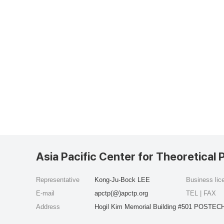
Asia Pacific Center for Theoretical 
Representative
Kong-Ju-Bock LEE
Business li
E-mail
apctp(@)apctp.org
TEL | FAX
Address
Hogil Kim Memorial Building #501 POSTECH