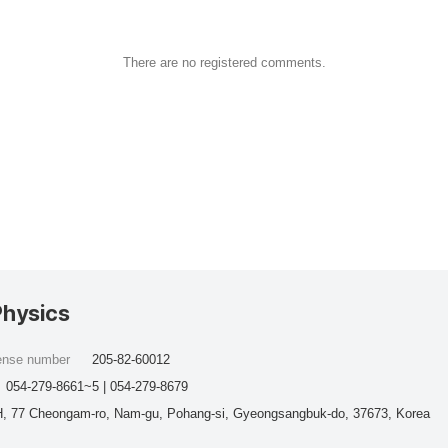
There are no registered comments.
Physics
cense number
205-82-60012
054-279-8661~5 | 054-279-8679
, 77 Cheongam-ro, Nam-gu, Pohang-si, Gyeongsangbuk-do, 37673, Korea