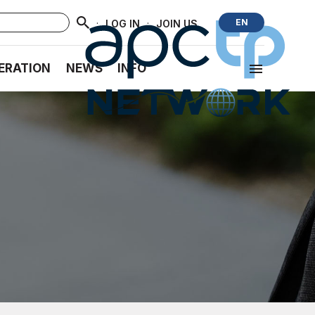
·
·
EN
LOG IN
JOIN US
ERATION
NEWS
INFO