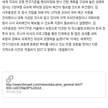
세계 각국의 유명 연구기관을 벤치마킹해 청사 건립 계획을 구상해 놓은 상태로
청사는 2천여평 규모에 88억원 상당의 예산이 필요할 것으로 추산했다. 김
사무총장은 또 청사 건립을 위해 6억~12억원 규모의 국비 예산 지원을
건의했으나 대폭 삭감된 것으로 알고 있다며 지역 자치단체장이나 국회의원
등이 나서 국비예산이 확보될 수 있도록 지원이 필요하다고 설명했다. 김
사무총장은 “APCTP은 서울에서 포항으로 이전한 뒤 막스플랑크재단의 한국 첫
투자 유치, 주니어 리서치 프로그램을 통한 인재육성 등 많은 성과를 내며
포항과 경북의 국제적인 위상과 경쟁력을 높였다”며 “이제는 세계적인
연구기관으로 포항에 튼튼한 뿌리를 내리고 있는 만큼 포항을 벗어난 다른
지역으로 이전은 적절하지 않다”고 말했다. /정철화기자
http://www.kbmaeil.com/news/education_general.html?
IDX=143729&DP%24114…
9653회 연결