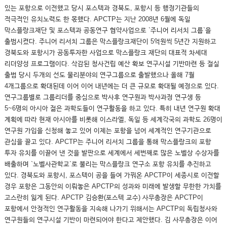
있는 포항으로 이전했고 당시 포스텍과 경북도, 포항시 등 행정기관들의
적극적인 유치노력도 한 몫했다. APCTP는 지난 2008년 6월에 독일
막스플랑크재단 및 포스텍과 공동연구 협약사업으로 `주니어 리서치 그룹`을
출범시켰다. 주니어 리서치 그룹은 막스플랑크재단이 5억원씩 5년간 지원하고
경북도와 포항시가 공동투자한 사업으로 막스플랑크 재단의 대표적 차세대
리더양성 프로그램이다. 삭감된 청사건립 예산 확보 연구시설 기반마련 등 절실
출범 당시 두개의 선도 물리분야의 연구그룹으로 출발했으나 올해 7월
4개그룹으로 확대된데 이어 이어 내년에는 더 큰 규모로 확대될 예정으로 있다.
연구그룹별로 그룹리더를 중심으로 박사후 연구원과 박사과정 연구생 등
5~6명의 아시아 젊은 과학도들이 연구활동을 하고 있다. 특히 내년 연구원 확대
계획에 따라 현재 아시아를 비롯해 이스라엘, 독일 등 세계각국의 과학도 26명이
연구원 가입을 신청해 놓고 있어 이제는 포항을 넘어 세계적인 연구기관으로
관심을 끌고 있다. APCTP는 주니어 리서치 그룹을 통해 막스플랑크의 포항
투자 유치를 이끌어 낸 것을 발판으로 세계에서 세번째로 많은 노벨상 수상자를
배출하며 `노벨사관학교`로 불리는 막스플랑크 연구소 포항 유치를 추진하고
있다. 경북도와 포항시, 포스텍이 공을 들여 가꿔온 APCTP이 세종시로 이전할
경우 포항은 그동안의 이뤄놓은 APCTP의 성과와 미래에 발생할 무한한 가치를
고스란히 잃게 된다. APCTP 김승환(포스텍 교수) 사무총장은 APCTP이
포항에서 안정적인 연구활동을 지속해 나가기 위해서는 APCTP의 독립청사와
연구원들의 연구시설 기반이 마련되어야 한다고 제안했다. 김 사무총장은 이어