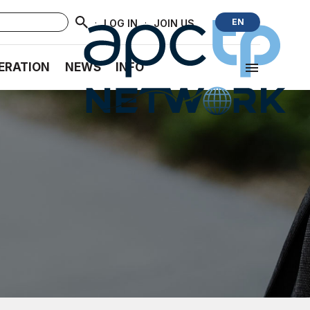
·
·
EN
LOG IN
JOIN US
ERATION
NEWS
INFO