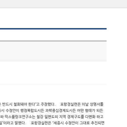
은 반드시 철회돼야 한다”고 주장했다. 포항경실련은 이날 성명서를
“세종시 수정안이 행정복합도시든 과학중심경제도시든 어떤 형태가 되든
터와 막스플랑크연구소는 철강 일변도의 지역 경제구도를 다변화 하고
 일”이라고 말했다. 포항경실련은 “세종시 수정안이 그대로 추진되면