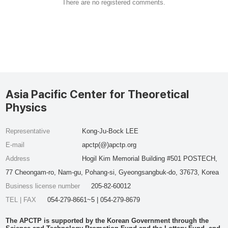
There are no registered comments.
Asia Pacific Center for Theoretical
Physics
Representative
Kong-Ju-Bock LEE
E-mail
apctp(@)apctp.org
Address
Hogil Kim Memorial Building #501 POSTECH,
77 Cheongam-ro, Nam-gu, Pohang-si, Gyeongsangbuk-do, 37673, Korea
Business license number
205-82-60012
TEL | FAX
054-279-8661~5 | 054-279-8679
The APCTP is supported by the Korean Government through the