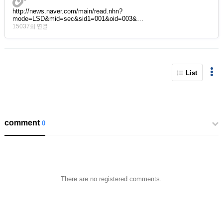
http://news.naver.com/main/read.nhn?
mode=LSD&mid=sec&sid1=001&oid=003&…
15037회 연결
List
comment
0
There are no registered comments.