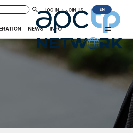
·
·
EN
LOG IN
JOIN US
ERATION
NEWS
INFO