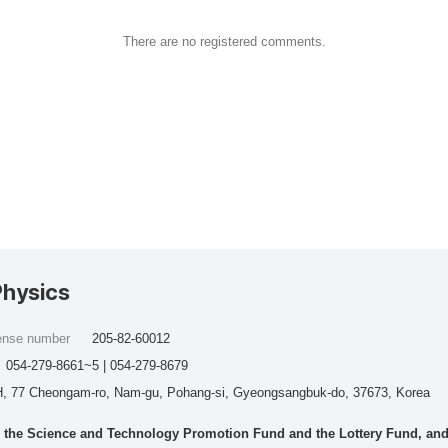
There are no registered comments.
Physics
cense number
205-82-60012
054-279-8661~5 | 054-279-8679
, 77 Cheongam-ro, Nam-gu, Pohang-si, Gyeongsangbuk-do, 37673, Korea
he Science and Technology Promotion Fund and the Lottery Fund, and wo