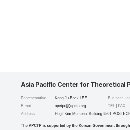
Asia Pacific Center for Theoretical 
Representative
Kong-Ju-Bock LEE
Business li
E-mail
apctp(@)apctp.org
TEL | FAX
Address
Hogil Kim Memorial Building #501 POSTECH
The APCTP is supported by the Korean Government through t