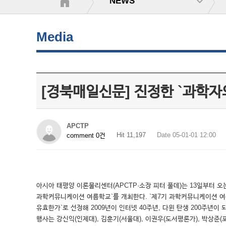
NEWS
Media
[경북매일신문] 진정한 `과학자
APCTP
Hit 11,197
Date 05-01-01 12:00
comment 0건
아시아 태평양 이론물리센터(APCTP·소장 피터 풀데)는 13일부터 오
과학커뮤니케이션 여름학교`를 개최한다. `제7기 과학커뮤니케이션 여름
유효한가`로 선정해 2009년이 인터넷 40주년, 다윈 탄생 200주
행사는 강신익(인제대), 김훈기(서울대), 이권우(도서평론가), 박상준