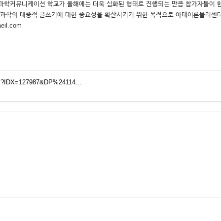
 과학커뮤니케이션 학교가 올해에는 더욱 심화된 형태로 진행되는 만큼 참가자들이 한
 과학의 대중적 글쓰기에 대한 중요성을 확산시키기 위한 목적으로 아태이론물리센터에
il.com
html?IDX=127987&DP%24114…