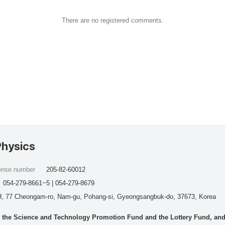
There are no registered comments.
Physics
cense number
205-82-60012
054-279-8661~5 | 054-279-8679
, 77 Cheongam-ro, Nam-gu, Pohang-si, Gyeongsangbuk-do, 37673, Korea
he Science and Technology Promotion Fund and the Lottery Fund, and wo