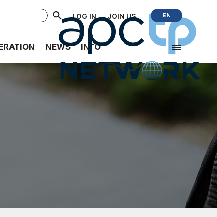
·
·
EN
LOG IN
JOIN US
ERATION
NEWS
INFO