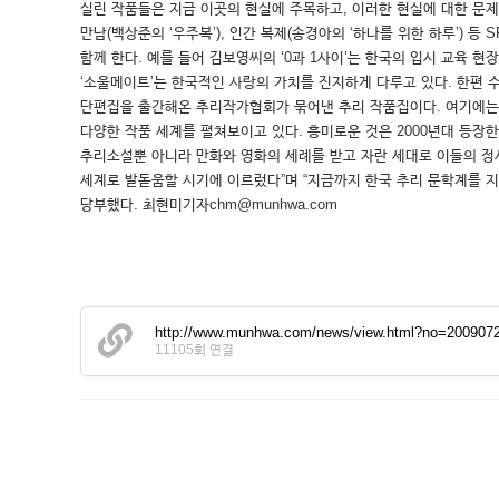
실린 작품들은 지금 이곳의 현실에 주목하고, 이러한 현실에 대한 문제 
만남(백상준의 ‘우주복’), 인간 복제(송경아의 ‘하나를 위한 하루’) 
함께 한다. 예를 들어 김보영씨의 ‘0과 1사이’는 한국의 입시 교육 
‘소울메이트’는 한국적인 사랑의 가치를 진지하게 다루고 있다. 한편 
단편집을 출간해온 추리작가협회가 묶어낸 추리 작품집이다. 여기에는 
다양한 작품 세계를 펼쳐보이고 있다. 흥미로운 것은 2000년대 등장
추리소설뿐 아니라 만화와 영화의 세례를 받고 자란 세대로 이들의 정서
세계로 발돋움할 시기에 이르렀다”며 “지금까지 한국 추리 문학계를 
당부했다. 최현미기자chm@munhwa.com
http://www.munhwa.com/news/view.html?no=200907
11105회 연결