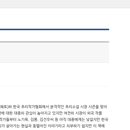
라’(해토)와 한국 추리작가협회에서 본격적인 추리소설 시장 시즌을 맞아
장르문학에 대한 대중의 관심이 높아지고 있지만 여전히 시장이 외국 작품
 작가들부터 노기욱, 김몽, 김선우씨 등 아직 대중에게는 낯설지만 한국
 우리가 살아가는 현실과 동떨어진 이야기라고 치부하기 쉽지만 이 책에