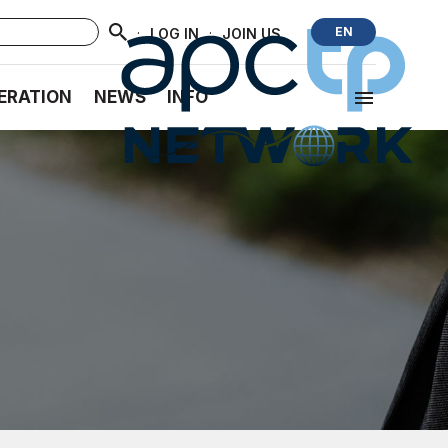
·
·
EN
LOG IN
JOIN US
ERATION
NEWS
INFO