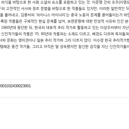
의식을 바탕으로 한 사회 소설의 요소를 포함하고 있는 것. 이문명 간의 조우(이영도
등 SF의 고전적인 서사와 장르 문법을 바탕으로 한 작품들도 있지만, 이러한 일반적인
현장을 풀어내고, 김몽씨의 ‘차이니스 아이너리’는 중국 노동자 문제를 끌어들이는가 하면
수록된 작품들은 구체적인 현실 문제를 넘어, 보편문명에 대한 반성적 사유와 인간 본
1960년대 등단한 뒤, 한국의 대표적 추리 작가로 활동하고 있는 이상우씨부터 
한 신진작가들의 작품은 70, 80년대 작품과는 소재도 다르고, 배경도 다르며 독자들
와 문화는 영미권이나 일본 추리 작가와 그리 다르지 않다. 이수광 한국 추리작가협
지탱해온 중견 작가들, 그리고 아직은 덜 성숙했지만 참신한 감각을 지닌 신진작가들
2001032430023001