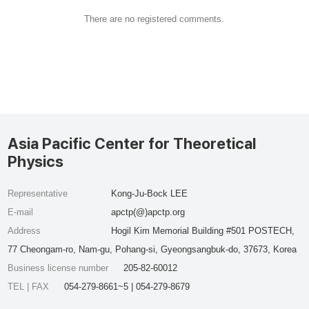
There are no registered comments.
Asia Pacific Center for Theoretical
Physics
Representative
Kong-Ju-Bock LEE
E-mail
apctp(@)apctp.org
Address
Hogil Kim Memorial Building #501 POSTECH,
77 Cheongam-ro, Nam-gu, Pohang-si, Gyeongsangbuk-do, 37673, Korea
Business license number
205-82-60012
TEL | FAX
054-279-8661~5 | 054-279-8679