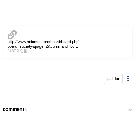
http://www.hidomin.com/board/board.php?
board=society&page=2&command=bo…
8487회 연결
List
comment
0