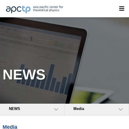
NEWS
NEWS
Media
Media