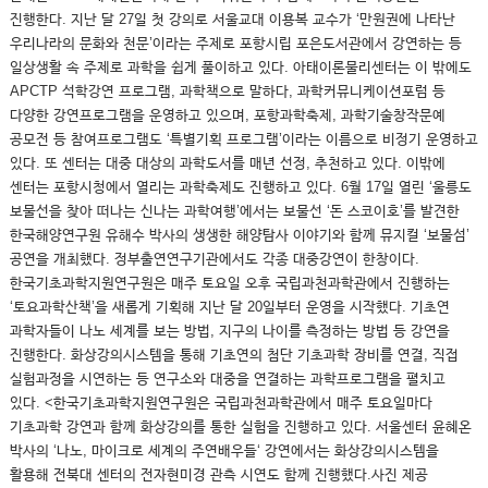
진행한다. 지난 달 27일 첫 강의로 서울교대 이용복 교수가 ‘만원권에 나타난
우리나라의 문화와 천문’이라는 주제로 포항시립 포은도서관에서 강연하는 등
일상생활 속 주제로 과학을 쉽게 풀이하고 있다. 아태이론물리센터는 이 밖에도
APCTP 석학강연 프로그램, 과학책으로 말하다, 과학커뮤니케이션포럼 등
다양한 강연프로그램을 운영하고 있으며, 포항과학축제, 과학기술창작문예
공모전 등 참여프로그램도 ‘특별기획 프로그램’이라는 이름으로 비정기 운영하고
있다. 또 센터는 대중 대상의 과학도서를 매년 선정, 추천하고 있다. 이밖에
센터는 포항시청에서 열리는 과학축제도 진행하고 있다. 6월 17일 열린 ‘울릉도
보물선을 찾아 떠나는 신나는 과학여행’에서는 보물선 ‘돈 스코이호’를 발견한
한국해양연구원 유해수 박사의 생생한 해양탐사 이야기와 함께 뮤지컬 ‘보물섬’
공연을 개최했다. 정부출연연구기관에서도 각종 대중강연이 한창이다.
한국기초과학지원연구원은 매주 토요일 오후 국립과천과학관에서 진행하는
‘토요과학산책’을 새롭게 기획해 지난 달 20일부터 운영을 시작했다. 기초연
과학자들이 나노 세계를 보는 방법, 지구의 나이를 측정하는 방법 등 강연을
진행한다. 화상강의시스템을 통해 기초연의 첨단 기초과학 장비를 연결, 직접
실험과정을 시연하는 등 연구소와 대중을 연결하는 과학프로그램을 펼치고
있다. <한국기초과학지원연구원은 국립과천과학관에서 매주 토요일마다
기초과학 강연과 함께 화상강의를 통한 실험을 진행하고 있다. 서울센터 윤혜온
박사의 ‘나노, 마이크로 세계의 주연배우들‘ 강연에서는 화상강의시스템을
활용해 전북대 센터의 전자현미경 관측 시연도 함께 진행했다.사진 제공