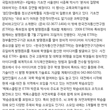
국립과천과학관> 4일에는 기초연 서울센터 서종복 박사가 ‘분자의 질량에
대하여’라는 주제로 강연할 예정이다. 이 행사는 교육과학기술부의
‘첨단장비활용 청소년과학활동 지원사업’의 일환으로 열리고 있다. 기초연
담당자는 “국내 보기 어려운 전문적이면서도 알기쉬운 과학강연을
준비하고있다”고 소개했다. (문의 02-3677-1404) 이 밖에 한국전자통신연구원
(ETRI)는 특허청과 함께 발명캠프를 개최할 계획이다. ‘2009 ETRI와 특허청이
함께하는 발명캠프’를 7월 27일부터 31일까지 진행한다. 지난해 ETRI는
정부출연연구기관 최초로 발명캠프를 열어 창의적 아이디어와 지식재산권의
중요성을 알린 바 있다. <한국전자통신연구원(ETRI)는 정부출연연구기관에서
유일하게 발명캠프를 개최해 학생들의 참신한 아이디어를 발굴하고 있다. 사진
제공 ETRI> 올해도 전국 고등학생 및 대학생 80명을 모집해 학생들의 창의적인
아이디어를 체계적으로 지식재산권화하는 방법과 절차를 전수할 방침이다.
캠프에서 우수 아이디어로 선정된 경우 학생 명의의 특허도 대신 출원해 주며,
기술이전 시 발명 학생에게 기술료도 지급할 계획이다(문의 042-860-5376).
일반인들이 스스로 ‘과학 학습’에 참여하는 일도 늘고 있다. 대전에서 시작해
현재 서울·대전 등 지역에서 모임을 가지고 있는 자연과학 학습모임인
‘백북스클럽’은 ETRI 박문호 박사의 주도로 전국적인 학습네트워크 조직으로
발전하고 있다. 백북스클럽은 자연과학을 주제로 함께 모여 공부하는
‘학습공동체’를 표방하고 있다. 특히 천문우주, 뇌 과학 등 자연과학분야 학습을
위해 모인 다양한 주제의 학습 소모임도 인기다. 소모임 내에는 1개월에 한 번씩