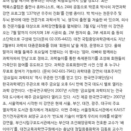
모여 밤을 새가며 공부하는 마라톤 학습모임까지 있을 정도다. 최근
백북스클럽은 출판사 휴머니스트, 예스 24와 공동으로 박문호 박사의 자연과학
강연 프로그램 ‘137억년 우주의 진화’를 진행 중이다. 박 박사는 천문우주 및
두뇌 분야에 대한 전문가로 과학서적 ‘뇌, 생각의 출현’을 저술한 바 있으며, 의사
등 전문가들을 대상으로 과학강연활동을 펼쳐왔다. 3월 6일 시작한 이 강연은
오는 7월 말까지 이어지며 1부 시공의 춤, 2부 원자의 춤, 3부 세포의 춤 등의
소단락으로 구성돼 있다(문의 02-335-4422). 대전 국립중앙과학관에서도 지난
2월부터 과학의 대중문화화를 위해 ‘회원의 날’을 제정, 운영하고 있다. 올해
말까지 매월 둘째주 토요일에 진행되는 이 행사는 ‘엄마, 아빠와 함께하는
과학자와의 만남’으로 정하고, 과학놀이를 통한 축제분위기를 조성해 회원들의
가족단위 참여를 유도하고 있다. 과학관 유료회원이면 사전 신청 후 누구나
무료로 참여가 가능하다. (문의 042-601-7941) 과학대중 강연의 대표주자인
‘금요일의 과학터치’ 역시 꾸준한 인기를 얻고 있다. 한국연구재단(당시
한국과학재단) 주관으로 매주 금요일 오후 6시 반에 전국 대도시 별로 열리는
과학 강연이다. <한국연구재단이 2007년 시작한 ‘금요일에 과학터치‘는 전국
5대 도시에서 매주 금요일마다 열리고 있다. 사진 제공 한국연구재단> 2007년
초, 서울역에서 시작한 이 강연은 현재 서울, 부산, 대전, 광주, 대구의 주요
열차역과 도서관 등지에서 개최된다. 이번 주에는 서울정독도서관에서 KAIST
전기전자공학과 최양규 교수가 ‘반도체 기술이 어떻게 우리의 미래를 바꿀까’
강연을, 부산시립구포도서관에서는 부산대 조선해양공학과 전호환 교수가 ‘배
이야기’를, 대전교육과학연구원에서는 충남대 정밀응용화학과 김동표 교수가