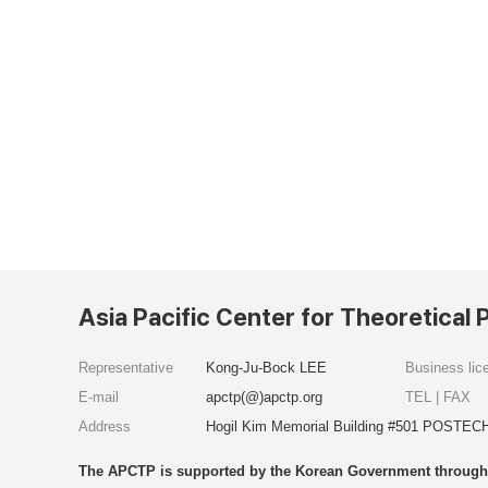
Asia Pacific Center for Theoretical 
Representative
Kong-Ju-Bock LEE
Business li
E-mail
apctp(@)apctp.org
TEL | FAX
Address
Hogil Kim Memorial Building #501 POSTECH
The APCTP is supported by the Korean Government through t