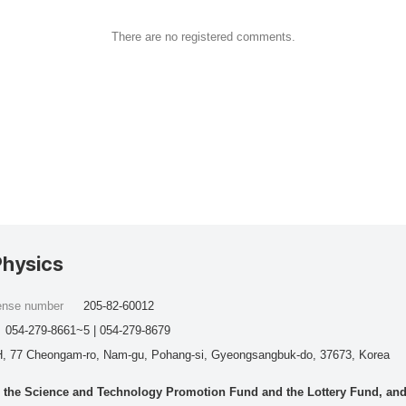
There are no registered comments.
Physics
cense number
205-82-60012
054-279-8661~5 | 054-279-8679
, 77 Cheongam-ro, Nam-gu, Pohang-si, Gyeongsangbuk-do, 37673, Korea
he Science and Technology Promotion Fund and the Lottery Fund, and wo