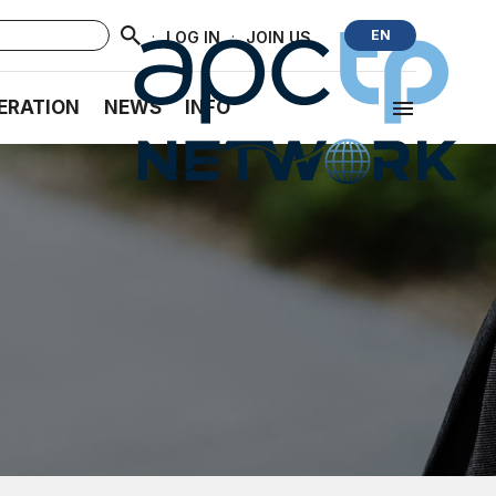
·
·
EN
LOG IN
JOIN US
ERATION
NEWS
INFO