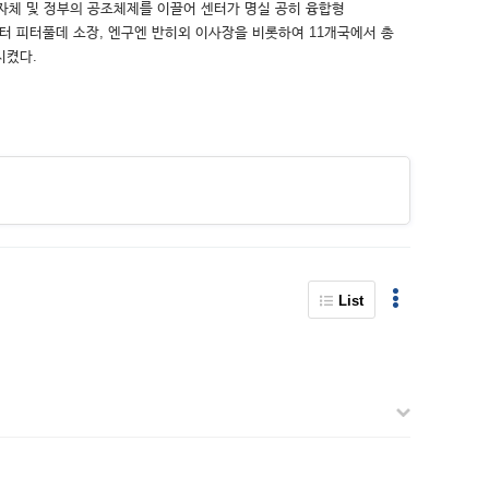
자체 및 정부의 공조체제를 이끌어 센터가 명실 공히 융합형
터 피터풀데 소장, 엔구엔 반히외 이사장을 비롯하여 11개국에서 총
시켰다.
List