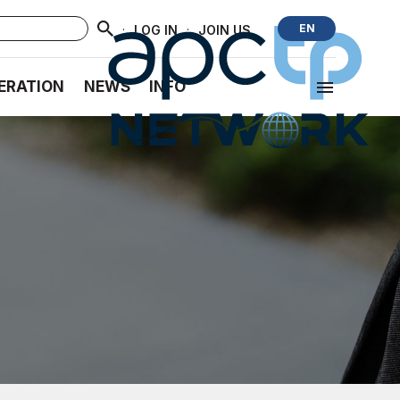
·
·
EN
LOG IN
JOIN US
ERATION
NEWS
INFO