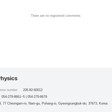
There are no registered comments.
Physics
cense number
205-82-60012
054-279-8661~5 | 054-279-8679
, 77 Cheongam-ro, Nam-gu, Pohang-si, Gyeongsangbuk-do, 37673, Korea