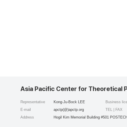
Asia Pacific Center for Theoretical 
Representative
Kong-Ju-Bock LEE
Business li
E-mail
apctp(@)apctp.org
TEL | FAX
Address
Hogil Kim Memorial Building #501 POSTECH