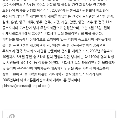
(동아사이언스 기자) 등 유수의 천문학 및 물리학 관련 과학자와 전문가를
초청하여 행사를 진행할 예정이다. 2009년에는 한국도서관협회에 의뢰하여
특별시와 광역시를 제외한 행사 개최를 희망하는 전국의 도서관을 모집한 결과,
김제, 홍성, 양구, 제주, 양주, 청주, 포항, 사천, 안동, 양평, 여수 등 전국 11개
중소도시의 도서관이 행사 주관도서관으로 선정됐으며, 오는 4월 16일, 전북
김제시립도서관에서 2009년 『도서관 속의 과학강연』의 막을 올린다.
과학문화 활동에서 상대적으로 소외되어 있는 지방의 중소도시의 시민들에게
유익한 프로그램을 제공하고자 지난해부터는 한국도서관협회와 공동으로
주최하여 전국 각지의 도서관을 방문하여 행사를 개최했으며, 2008년 5월부터
10월까지 6개월 동안 총 8회에 걸쳐 진행되었던 행사에는 약 1100여 명의 학생
및 시민들이 참여하는 등 성황을 이뤘다. 『도서관 속의 과학강연』은 물리학자
및 물리학 관련분야의 과학자들과 대중과의 만남을 통해 과학적 의사소통의
장을 마련하고, 물리학을 비롯한 기초과학의 중요성을 인식시키기 위해
2005년부터 아태이론물리센터에서 개최해 온 행사이다.
phinews(phinews@empal.com)