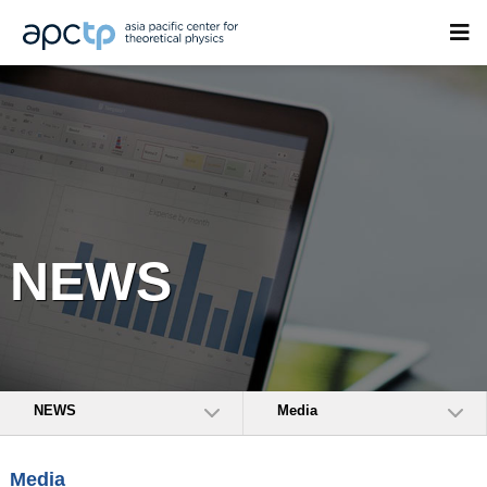
NEWS
NEWS
Media
Media