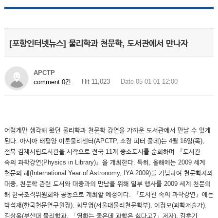
[포항인터넷뉴스] 물리학과 천문학, 도서관에서 만나자
APCTP
Hit 11,023
Date 05-01-01 12:00
comment 0건
어렵게만 생각해 왔던 물리학과 천문학 강연을 가까운 도서관에서 만날 수 있게
된다. 아시아 태평양 이론물리센터(APCTP, 소장 피터 풀데)는 4월 16일(목),
전북 김제시립도서관을 시작으로 전국 11개 중소도시를 순회하며 『도서관
속의 과학강연(Physics in Library)』을 개최한다. 특히, 올해에는 2009 세계
천문의 해(International Year of Astronomy, IYA 2009)를 기념하여 천문학자와
대중, 천문학 관련 도서와 대중과의 만남을 위해 일부 행사를 2009 세계 천문의
해 한국조직위원회와 공동으로 개최할 예정이다. 『도서관 속의 과학강연』에는
박석재(한국천문연구원장), 최무영(서울대물리천문학부), 이정모(과학저술가),
김상욱(부산대 물리학과, 「영화는 좋은데 과학은 싫다고?」저자), 김훈기