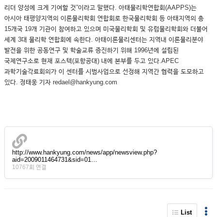
리더 양성에 크게 기여할 것”이라고 말했다. 아태물리학연합회(AAPPS)는
아시아 태평양지역의 이론물리학회 연합회로 한국물리학회 등 아태지역의 총
15개국 19개 기관이 참여하고 있으며 미국물리학회 및 유럽물리학회와 더불어
세계 3대 물리학 연합회에 속한다. 아태이론물리센터는 지역내 이론물리분야
발전을 위한 공동연구 및 학술교류 증진하기 위해 1996년에 설립된
국제연구소로 현재 포스텍(포항공대) 내에 본부를 두고 있다.APEC
과학기술각료회의가 이 센터를 시범사업으로 선정해 지역간 협력을 도모하고
있다. 정태웅 기자 redael@hankyung.com
http://www.hankyung.com/news/app/newsview.php?
aid=2009011464731&sid=01…
10767회 연결
List