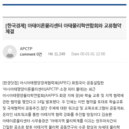
[한국경제] 아태이론물리센터 아태물리학연합회와 교류협약
체결
APCTP
Hit 11,249
Date 05-01-01 12:00
comment 0건
[한경닷컴] 아시아태평양경제협력체(APEC) 회원국이 공동설립한
‘아시아태평양이론물리센터(APCTP·소장 피터 풀데)는 최근
아시아태평양물리학연합회(AAPPS·회장 지에 장)와 학술 교류 및 지역 협력에
관한 협약을 맺었다고 14일 발표했다. 두 단체는 이번 협약을 토대로 학술교류
및 국제협력의 공동추진,첨단 주제에 대한 워크샵 및 교육프로그램의 공동개최,
온라인 네트워크를 통한 아태지역 협력 강화를 추진할 방침이다.김승환
아태이론물리센터 사무총장은 “아태지역 물리학계를 이끄는 쌍두마차간의
긴밀한 공조로 향후 아태지역 물리학 공동연구의 수준 향상과 차세대 물리학