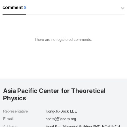
comment
0
There are no registered comments.
Asia Pacific Center for Theoretical
Physics
Representative
Kong-Ju-Bock LEE
E-mail
apctp(@)apctp.org
Address
Hogil Kim Memorial Building #501 POSTECH,