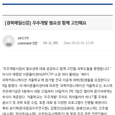
[경북매일신문] 우주개발 필요성 함께 고민해요
APCTP
Hit 11,395
Date 05-01-01 12:00
comment 0건
“우주개발사업의 필요성에 대해 공감하고 함께 고민할 과학도들을 환영합니다.”
아시아 태평양 이론물리센터(APCTP·소장 피터 풀데)는 ‘제6기
과학커뮤니케이션 겨울학교’에 참가할 전국 이공계 대학(원)생들을 모집한다고
8일 밝혔다. 아·태이론물리센터에 따르면 ‘과학커뮤니케이션 겨울학교’는 포스텍
무은재기념관 5층에서 내달 12일부터 14일까지 2박 3일간 열리며 참가자에게는
숙식이 제공된다. 겨울학교는 ‘우주개발! 우리도 뛰어들어야 하나?’를 주제로
글쓰기 및 과학 토론 수업, 토론 대회 등 다양한 프로그램이 진행될 예정이다.
특히 최기혁(한국항공우주연구원), 김명진(성공회대), 윤혜신(포스텍), 신주철
(포스텍), 박상준(포스텍), 이권우(도서평론가) 등 항공 우주 관련 전문인들이