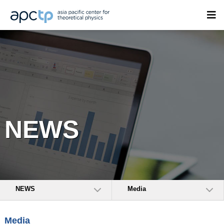
NEWS
NEWS
Media
Media