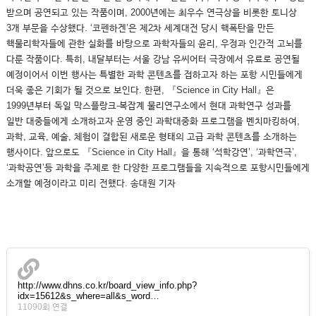
받으며 공연되고 있는 작품이며, 2000년에는 최우수 연극상을 비롯한 토니상
3개 부문을 수상했다. ‘코펜하겐’은 제2차 세계대전 당시 핵폭탄을 만든
핵물리학자들에 관한 실화를 바탕으로 과학자들의 윤리, 우정과 인간적 고뇌를
다룬 작품이다. 특히, 내달부터는 서울 강남 유씨어터 극장에서 유료로 공연될
예정이어서 이번 행사는 특별한 과학 콘텐츠를 접하고자 하는 포항 시민들에게
더욱 좋은 기회가 될 것으로 보인다. 한편, 『Science in City Hall』은
1999년부터 독일 막스플랑크-복잡계 물리연구소에서 현대 과학연구 성과를
일반 대중들에게 소개하고자 운영 중인 과학대중화 프로그램을 벤치마킹하여,
과학, 교육, 예술, 체험이 결합된 새로운 형태의 고급 과학 콘텐츠를 소개하는
행사이다. 앞으로도 『Science in City Hall』을 통해 ‘석학강연’, ‘과학연극’,
‘과학공연’등 과학을 주제로 한 다양한 프로그램들을 지속적으로 포항시민들에게
소개할 예정이라고 미리 전했다. 송대원 기자
http://www.dhns.co.kr/board_view_info.php?
idx=15612&s_where=all&s_word…
11090회 연결