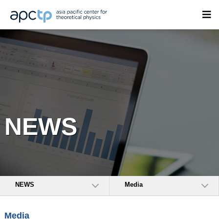
NEWS
NEWS
Media
Media