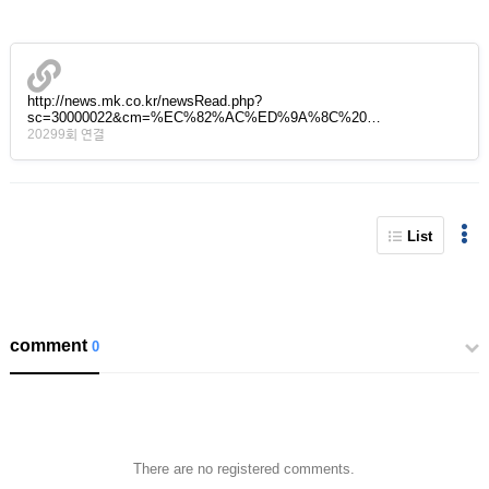
http://news.mk.co.kr/newsRead.php?
sc=30000022&cm=%EC%82%AC%ED%9A%8C%20…
20299회 연결
List
comment
0
There are no registered comments.