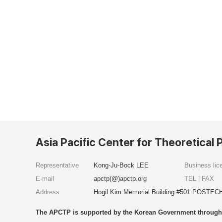
Asia Pacific Center for Theoretical 
Representative
Kong-Ju-Bock LEE
Business li
E-mail
apctp(@)apctp.org
TEL | FAX
Address
Hogil Kim Memorial Building #501 POSTECH
The APCTP is supported by the Korean Government through t