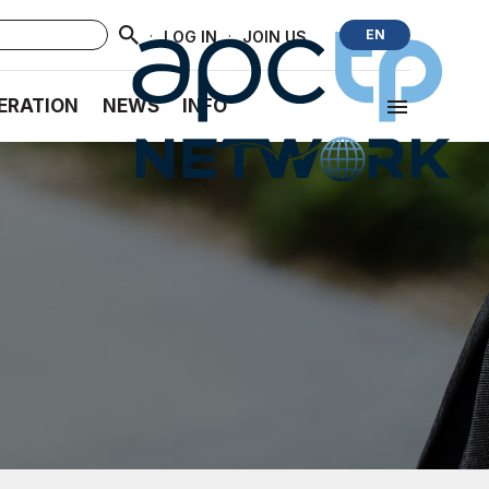
·
·
EN
LOG IN
JOIN US
ERATION
NEWS
INFO