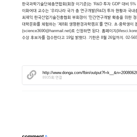
한국과학기술단체총연합회(회장 이기준)는 ‘R&D 투자 GDP 대비 5%
이화여대 교수는 ‘우리나라 국가 총 연구개발(R&D) 투자 현황과 국내
최재익 한국산업기술진흥협회 부회장이 ‘민간연구개발 확충을 위한 정부
대학문화를 체험하는 ‘제8회 생명환경과학캠프’를 연다. 초·중학생이 참가하
(science3690@hanmail.net)로 신청하면 된다. 홈페이지(lif
수상 후보자를 접수한다고 19일 밝혔다. 기한은 8월 26일까지. 02-565-370
http://www.donga.com/fbin/output?f=k__&n=2008062
8935회 연결
comment
0