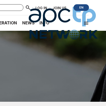
·
·
EN
LOG IN
JOIN US
ERATION
NEWS
INFO