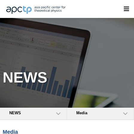
NEWS
NEWS
Media
Media