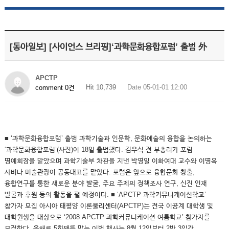
[동아일보] [사이언스 브리핑]‘과학문화융합포럼’ 출범 外
APCTP
Hit 10,739
Date 05-01-01 12:00
comment 0건
■ ‘과학문화융합포럼’ 출범 과학기술과 인문학, 문화예술의 융합을 논의하는
‘과학문화융합포럼’(사진)이 18일 출범했다. 김우식 전 부총리가 포럼
명예회장을 맡았으며 과학기술부 차관을 지낸 박영일 이화여대 교수와 이명옥
사비나 미술관장이 공동대표를 맡았다. 포럼은 앞으로 융합문화 창출,
융합연구를 통한 새로운 분야 발굴, 주요 주제의 정책조사 연구, 신진 인재
발굴과 후원 등의 활동을 펼 예정이다. ■ ‘APCTP 과학커뮤니케이션학교’
참가자 모집 아시아 태평양 이론물리센터(APCTP)는 전국 이공계 대학생 및
대학원생을 대상으로 ‘2008 APCTP 과학커뮤니케이션 여름학교’ 참가자를
모집한다. 올해로 5회째를 맞는 이번 행사는 8월 12일부터 2박 3일간