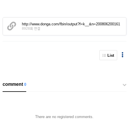
http://www.donga.com/fbin/output?f=k__&n=200806200161
8928회 연결
List
comment
0
There are no registered comments.