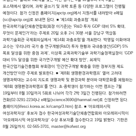
포스텍에서 열리며, 과학 글쓰기 및 과학 토론 등 다양한 프로그램이 진행될
예정이다. 참가 신청은 홈페이지(apctp.org)에서 지원서를 내려받아 e메일
(sc@apctp.org)로 보내면 된다. ■ ‘제14회 과총포럼’ 개최
한국과학기술단체총연합회(회장 이기준)는 ‘R&D 투자 GDP 대비 5% 확대,
무엇이 문제인가’라는 주제로 20일 오후 2시 30분 서울 강남구 역삼동
과학기술회관 국제회의실에서 ‘제14회 과총포럼’을 개최한다. 박영일 이화여대
교수는 ‘우리나라 국가 총 연구개발(R&D) 투자 현황과 국내총생산(GDP) 5%
목표 달성을 위한 중점 과제’, 이상목 교육과학기술부 과학기술정책실장이 ‘GDP
대비 5% 달성을 위한 국가연구개발 예산 확대 방안’, 최재익
한국산업기술진흥협회 부회장이 ‘민간연구개발 확충을 위한 정부지원 제도
개선방안’이란 주제로 발표한다. ■ ‘제8회 생명환경과학캠프’ 열어 고려대
생명과학대는 교수의 지도로 생명과학 및 환경과학 분야와 대학문화를 체험하는
‘제8회 생명환경과학캠프’를 연다. 초·중학생이 참가하는 이번 캠프는 7월
19일부터 8월 10일까지 5회로 나뉘어 각각 2박 3일간 진행된다. 참가하려면
전화(02-3291-2234)나 e메일(science3690@hanmail.net)로 신청하면 된다.
홈페이지(lifesci.korea.ac.kr/camp/3.htm) 참조. ■ ‘아모레퍼시픽
여성과학자상’ 후보자 접수 한국여성과학기술단체총연합회와 아모레퍼시픽이
‘아모레퍼시픽 여성과학자상’ 수상 후보자를 접수한다고 19일 밝혔다. 기한은
8월 26일까지. 02-565-3701, master@kofwst.org