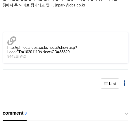
점에서 큰 의미로 평가되고 있다. jnpark@cbs.co.kr
http://ph.local.cbs.co.kr/nocut/show.asp?
LocalCD=10201110&NewsCD=83829…
9443회 연결
List
comment
0