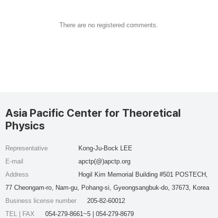
There are no registered comments.
Asia Pacific Center for Theoretical
Physics
Representative
Kong-Ju-Bock LEE
E-mail
apctp(@)apctp.org
Address
Hogil Kim Memorial Building #501 POSTECH,
77 Cheongam-ro, Nam-gu, Pohang-si, Gyeongsangbuk-do, 37673, Korea
Business license number
205-82-60012
TEL | FAX
054-279-8661~5 | 054-279-8679