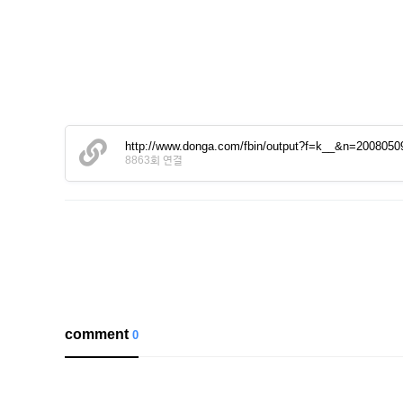
http://www.donga.com/fbin/output?f=k__&n=2008050
8863회 연결
comment
0