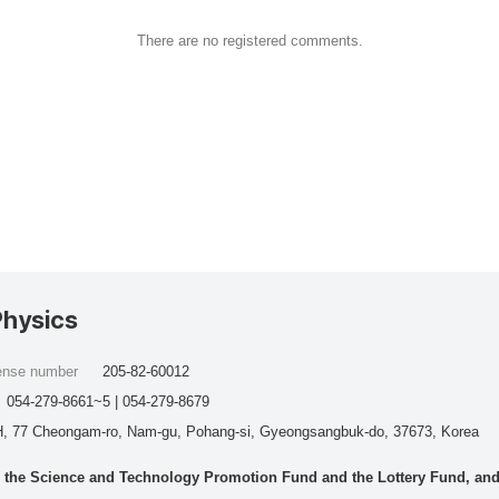
There are no registered comments.
Physics
cense number
205-82-60012
054-279-8661~5 | 054-279-8679
, 77 Cheongam-ro, Nam-gu, Pohang-si, Gyeongsangbuk-do, 37673, Korea
he Science and Technology Promotion Fund and the Lottery Fund, and wo