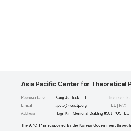
Asia Pacific Center for Theoretical 
Representative
Kong-Ju-Bock LEE
Business li
E-mail
apctp(@)apctp.org
TEL | FAX
Address
Hogil Kim Memorial Building #501 POSTECH
The APCTP is supported by the Korean Government through t