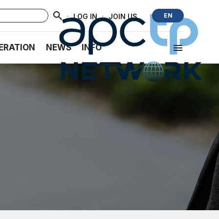
·
·
EN
LOG IN
JOIN US
ERATION
NEWS
INFO