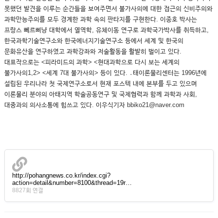
못했던 발견을 이루는 순간들을 보여주면서 불가사의에 대한 접근의 신비주의와
과학만능주의를 모두 경계한 과학 속의 판타지를 구현한다. 이종호 박사는
프랑스 뻬르삐냥 대학에서 열역학, 유체이동 연구로 과학국가박사를 취득하고,
한국과학기술연구소와 한국에너지기술연구소 등에서 세계 및 한국의
문화유산을 연구하였고 과학강좌와 저술활동을 활발히 벌이고 있다.
대표작으로는 <피라미드의 과학> <현대과학으로 다시 보는 세계의
불가사의1,2> <세계 7대 불가사의> 등이 있다. ․태이론물리센터는 1996년에
설립된 우리나라 첫 국제연구소로서 현재 포스텍 내에 본부를 두고 있으며
이론물리 분야의 아태지역 학술공동연구 및 국제협력과 함께 과학과 사회,
대중과의 의사소통에 힘쓰고 있다. 이우식기자 bbiko21@naver.com
http://pohangnews.co.kr/index.cgi?
action=detail&number=8100&thread=19r…
8827회 연결