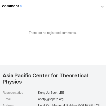
comment
0
There are no registered comments.
Asia Pacific Center for Theoretical
Physics
Representative
Kong-Ju-Bock LEE
E-mail
apctp(@)apctp.org
Address
Hogil Kim Memorial Building #501 POSTECH,