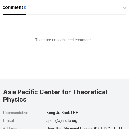
comment
0
There are no registered comments.
Asia Pacific Center for Theoretical
Physics
Representative
Kong-Ju-Bock LEE
E-mail
apctp(@)apctp.org
Address
Hogil Kim Memorial Building #501 POSTECH,