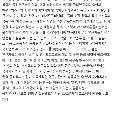
복잡계 물리연구소를 설립, 초대 소장으로서 세계적 물리연구소로 육성하는
한편, ‘막스플랑크 재단’의 자연과학 및 공학위원장으로서 독일 기초과학 발전에
큰 기여를 해 왔다. 한편 아ㆍ태이론물리센터는 풀데 소장 취임과 함께 포스텍과
공동연구, 학술활동 및 국제협력 사업을 위한 연구협력협약 체결식을 11일 10시
총장 회의실에서 갖는다. 이번 체결식을 통해 포스텍과 아ㆍ태이론물리센터는
물리학과 관련 분야 발전을 위해 △세계적 석학 및 국내외 우수 연구자들의 센터
방문을 지원할 수 있는 연구 인프라 구축ㆍ학술프로그램 추진, △중국, 일본,
호주 등 회원국과의 국제협력 강화와 동남아시아 등 아ㆍ태지역 후발국가와의
국제협력 주도 △대학 연구 인프라를 이용한 아ㆍ태 지역 학자 및 젊은
연구자들의 중장기 발문 및 연수프로그램의 개발 및 추진 등의 협력에 합의한다.
아ㆍ태이론물리센터도 풀데 소장의 취임, 김승환 사무총장(포스텍 물리학과
교수)의 연임, 포스텍과의 연구협력 협약 체결 등을 계기로 아세안(ASEAN)
국가와의 협력 및 세계 우수의 연구소들과의 협력을 강화해나가는 등 아ㆍ태
권역 물리학의 거점이자 국제적인 연구기관으로 발돋움할 수 있기를 기대하고
있다. 아ㆍ태 이론물리센터는 한국을 비롯해 중국, 일본, 대만, 싱가포르, 호주
등 아ㆍ태지역 12개국이 회원으로 가입하고 있는 이론물리분야
국제연구기관으로 1996년 설립됐으며 지난 2001년부터 포스텍에 본부를 두고
있다.