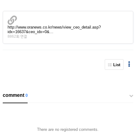
http://www.oranews.co.kr/news/view_ceo_detail.asp?
idx=16637&ceo_idx=0&…
8862회 연결
List
comment
0
There are no registered comments.