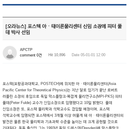
[오라뉴스] 포스텍 아ㆍ태이론물리센터 신임 소장에 피터 풀
데 박사 선임
APCTP
Hit 10,896
Date 05-01-01 12:00
comment 0건
포스텍(포항공과대학교, POSTECH)에 위치한 아ㆍ태이론물리센터(Asia
Pacific Center for Theoretical Physics)는 지난 달로 임기가 끝난 로버트
러플린 소장의 후임으로 독일 막스플랑크-복잡계 물리연구소(MPI-PKS) 피터
풀데(Peter Fulde) 교수가 신임소장으로 임명됐다고 10일 밝혔다. 풀데
신임소장은 또, 포스텍 물리학과 석학교수도 겸임할 예정이며, 포스텍
석학교수에 임명되면 포스텍에서 3개월 이상 머물게 돼 아ㆍ태이론물리센터의
발전은 물론 한국 물리학과 기초과학 수준을 높이는 데 크게 공헌할 것으로
기대된다. 동독 출신인 그는 1993년 독일 드레스덴(Dresden)에 막스플랑크