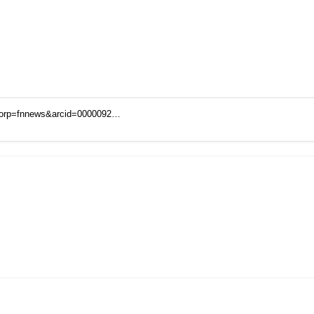
corp=fnnews&arcid=0000092…