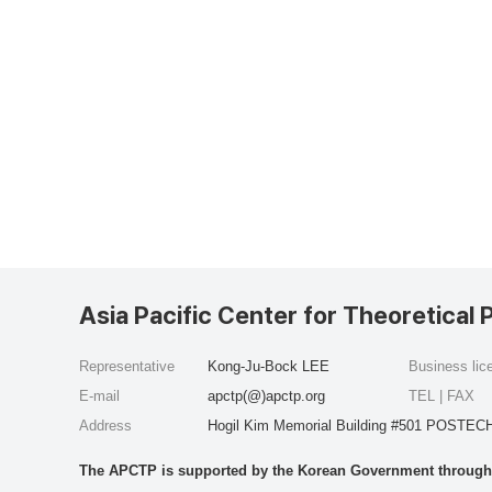
Asia Pacific Center for Theoretical 
Representative
Kong-Ju-Bock LEE
Business li
E-mail
apctp(@)apctp.org
TEL | FAX
Address
Hogil Kim Memorial Building #501 POSTECH
The APCTP is supported by the Korean Government through t