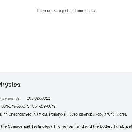
There are no registered comments.
Physics
cense number
205-82-60012
054-279-8661~5 | 054-279-8679
, 77 Cheongam-ro, Nam-gu, Pohang-si, Gyeongsangbuk-do, 37673, Korea
he Science and Technology Promotion Fund and the Lottery Fund, and wo