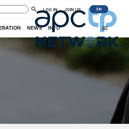
·
·
EN
LOG IN
JOIN US
ERATION
NEWS
INFO