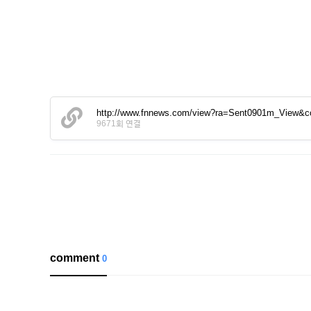
http://www.fnnews.com/view?ra=Sent0901m_View&
9671회 연결
comment
0