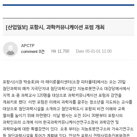
[산업일보] 포항시, 과학커뮤니케이션 포럼 개최
APCTP
Hit 11,700
Date 05-01-01 12:00
comment 0건
포항시(시장 박승호)와 아·태이론물리센터(소장 피터풀데)에서는 오는 20일
첨단과학의 메카 지곡단지내 첨단과학시설인 지능로봇연구소 대강당에서에서
지역 초·중 과학교사 120명을 대상으로 과학커뮤니케이션 포럼과 강연을
개최키로 했다. 이번 포럼은 미래의 과학자를 꿈꾸는 청소년을 지도하는 교사를
대상으로 첨단과학시설을 소개하고 첨단과학도시 포항의 비전 이해와 교육
열의를 높이기 위해 마련됐다. 이날 행사는 오전 10시 30분부터 포항시의
과학인프라 소개에 이어 한국과학커뮤니케이션연구소장의 과학강연 및
과학마술에 대한 특별강연이 있다. 오후 부터는 지능로봇연구소와 가속기연구소
등 첨단과학시설을 투어가 계획돼 있다. 안상찬 포항시 전략사업추진본부장은