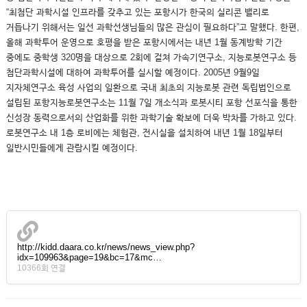
“최첨단 과학시설 인프라를 갖추고 있는 포항시가 한국의 실리콘 밸리로
거듭나기 위해서는 일선 과학선생님들의 많은 관심이 필요하다”고 말했다. 한편,
올해 과학투어 운영으로 호평을 받은 포항시에서는 내년 1월 동계방학 기간
중에도 중학생 320명을 대상으로 2회에 걸쳐 가속기연구소, 지능로봇연구소 등
첨단과학시설에 대하여 과학투어를 실시할 예정이다. 2005년 9월9일
지자체연구소 육성 사업의 일환으로 국내 최초의 지능로봇 관련 독립법인으로
설립된 포항지능로봇연구소는 11월 7일 개소식과 로봇시티 포항 선포식을 통한
신성장 동력으로서의 산업화를 위한 과학기술 확보에 더욱 박차를 가하고 있다.
로봇연구소 내 1층 로비에는 체험관, 전시실을 설치하여 내년 1월 18일부터
일반시민들에게 관람시킬 예정이다.
http://kidd.daara.co.kr/news/news_view.php?
idx=109963&page=19&bc=17&mc…
10366회 연결