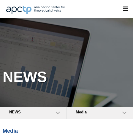
NEWS
NEWS
Media
Media