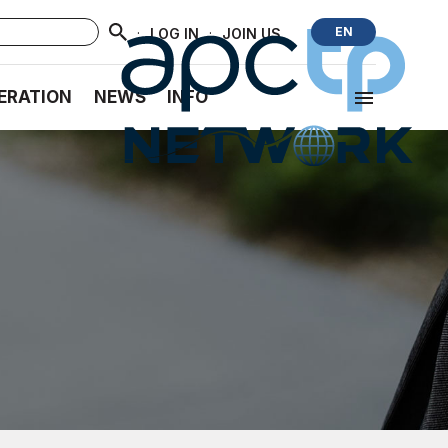
·
·
EN
LOG IN
JOIN US
ERATION
NEWS
INFO