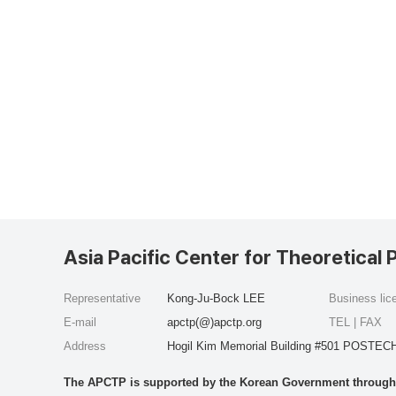
Asia Pacific Center for Theoretical 
Representative
Kong-Ju-Bock LEE
Business li
E-mail
apctp(@)apctp.org
TEL | FAX
Address
Hogil Kim Memorial Building #501 POSTECH
The APCTP is supported by the Korean Government through t