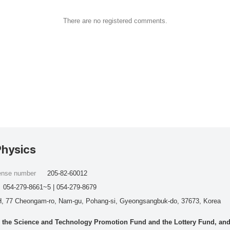
There are no registered comments.
Physics
cense number
205-82-60012
054-279-8661~5 | 054-279-8679
, 77 Cheongam-ro, Nam-gu, Pohang-si, Gyeongsangbuk-do, 37673, Korea
he Science and Technology Promotion Fund and the Lottery Fund, and wo