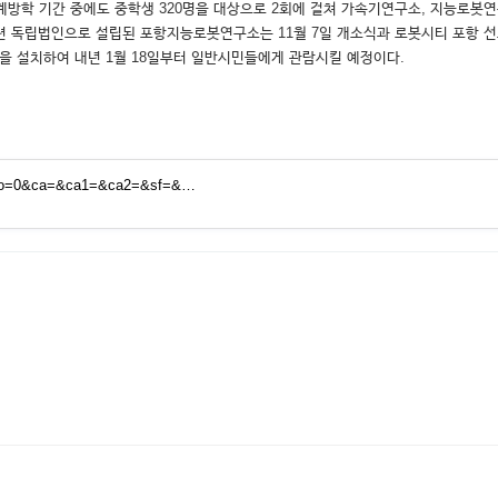
계방학 기간 중에도 중학생 320명을 대상으로 2회에 걸쳐 가속기연구소, 지능로봇연
련 독립법인으로 설립된 포항지능로봇연구소는 11월 7일 개소식과 로봇시티 포항 
실을 설치하여 내년 1월 18일부터 일반시민들에게 관람시킬 예정이다.
9&no=0&ca=&ca1=&ca2=&sf=&…