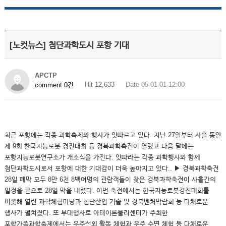
[노컷뉴스] 첨단과학도시 포항 기대
APCTP
Hit 12,633
Date 05-01-01 12:00
comment 0건
최근 포항에는 각종 과학축제와 행사가 잇따르고 있다. 지난 27일부터 사흘 동안
제 9회 한국지능로봇 경진대회 등 경북과학축전이 열렸고 다음 달에는
포항지능로봇연구소가 개소식을 가진다. 잇따라는 각종 과학행사와 함께
첨단과학도시로서 포항에 대한 기대감이 더욱 높아지고 있다.. ▶ 경북과학축전
28일 폐막 모두 8만 6천 8백여명의 관람객들이 찾은 경북과학축전이 사흘간의
일정을 끝으로 28일 막을 내렸다. 이번 축전에서는 한국지능로봇경진대회를
비롯해 열린 과학체험마당과 첨단산업 기술 및 경북벤처박람회 등 다채로운
행사가 펼쳐졌다. 또 부대행사로 아태이론물리센터가 주최한
포항가족과학축제에서는 우주선외 활동 체험과 우주 수면 체험 등 다채로운