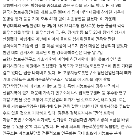
체험행사가 어린 학생들을 중심으로 많은 관심을 끌기도 했다. ▶ 제 9회
한국지능로봇경진대회 개최 모두 80여 개 팀이 이번 대회에 참가한 가운데
동영상 평가 등을 거쳐 모두 42개 팀이 최종경합을 펼쳤다. 이 가운데
부경대학와 국립한경대 등 3팀이 하이브리드형 탐사로봇 등을 출품해 각각
최우수상을 받았다. 최우수상과 금, 은, 장려상 등 모두 23개 팀의 입상자가
선정됐다. 아쉽게도 지난해 이어서 올해도 심사위원들이 만족할 만한
창의적이고 기술적 진보를 이룬 작품이 나오지 않아 대상은 선정되지 않았다.
한편 대회 관계자에 따르면 이번 경북과학축전은 다음 달 7일
포항지능로봇연구소 개소와 함께 지역에 첨단과학에 대한 홍보와 인식을
환기시킨다는 차원에서 진행됐다. 경북도가 포항지능로봇연구소에 많은 기대를
걸고 있다는 점을 나타내고 있다. ▶ 포항지능로봇연구소 첨단산업단지의 메카
기대 경북도는 포항지능로봇연구소가 앞으로 이 지역을 먹여 살릴
첨단산업단지의 메카로 기대하고 있다. 특히 지능로봇의 경우 아직까지
선점지역이 없기 때문에 가속기 연구소와 나노집적연구센터 등 우수한 연구
개발 기반을 갖춘 포항이 로봇산업의 메카가 될 것으로 자신하고 있다. 도는
현재 지능로봇산업은 태동기에 있는 만큼 잘만 대처한다면 세계시장을 주도할
수도 있을 것으로 기대하고 있다. 김관용 경북도지사는 "만약 포항의
지능로봇연구소에서 획기적인 신기술이 개발된다면 세계 시장의 흐름을 바꿔
놓을 수 있을 것"이라고 말했다. ▶ 국내 최초의 지능로봇분야 독립법인 연구소
연구소는 지능로봇만을 전문적으로 연구하는 국내 최초의 지능로봇 분야