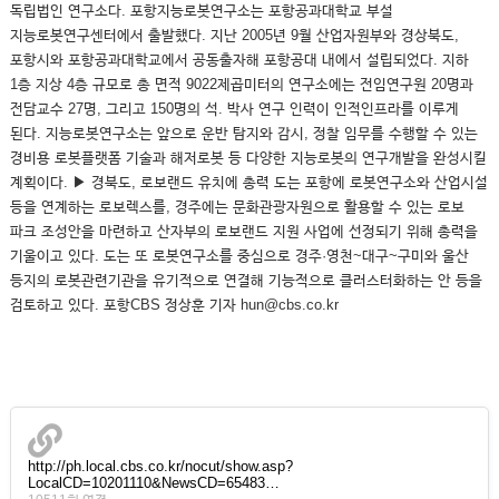
독립법인 연구소다. 포항지능로봇연구소는 포항공과대학교 부설
지능로봇연구센터에서 출발했다. 지난 2005년 9월 산업자원부와 경상북도,
포항시와 포항공과대학교에서 공동출자해 포항공대 내에서 설립되었다. 지하
1층 지상 4층 규모로 총 면적 9022제곱미터의 연구소에는 전임연구원 20명과
전담교수 27명, 그리고 150명의 석. 박사 연구 인력이 인적인프라를 이루게
된다. 지능로봇연구소는 앞으로 운반 탐지와 감시, 정찰 임무를 수행할 수 있는
경비용 로봇플랫폼 기술과 해저로봇 등 다양한 지능로봇의 연구개발을 완성시킬
계획이다. ▶ 경북도, 로보랜드 유치에 총력 도는 포항에 로봇연구소와 산업시설
등을 연계하는 로보렉스를, 경주에는 문화관광자원으로 활용할 수 있는 로보
파크 조성안을 마련하고 산자부의 로보랜드 지원 사업에 선정되기 위해 총력을
기울이고 있다. 도는 또 로봇연구소를 중심으로 경주·영천~대구~구미와 울산
등지의 로봇관련기관을 유기적으로 연결해 기능적으로 클러스터화하는 안 등을
검토하고 있다. 포항CBS 정상훈 기자 hun@cbs.co.kr
http://ph.local.cbs.co.kr/nocut/show.asp?
LocalCD=10201110&NewsCD=65483…