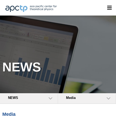
NEWS
NEWS
Media
Media