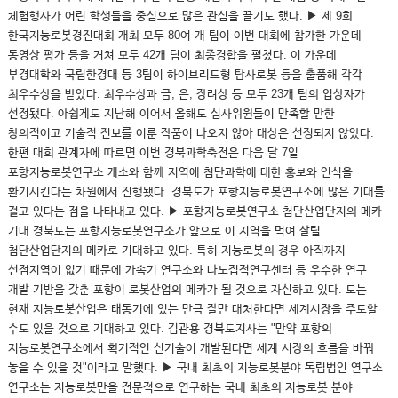
체험행사가 어린 학생들을 중심으로 많은 관심을 끌기도 했다. ▶ 제 9회
한국지능로봇경진대회 개최 모두 80여 개 팀이 이번 대회에 참가한 가운데
동영상 평가 등을 거쳐 모두 42개 팀이 최종경합을 펼쳤다. 이 가운데
부경대학와 국립한경대 등 3팀이 하이브리드형 탐사로봇 등을 출품해 각각
최우수상을 받았다. 최우수상과 금, 은, 장려상 등 모두 23개 팀의 입상자가
선정됐다. 아쉽게도 지난해 이어서 올해도 심사위원들이 만족할 만한
창의적이고 기술적 진보를 이룬 작품이 나오지 않아 대상은 선정되지 않았다.
한편 대회 관계자에 따르면 이번 경북과학축전은 다음 달 7일
포항지능로봇연구소 개소와 함께 지역에 첨단과학에 대한 홍보와 인식을
환기시킨다는 차원에서 진행됐다. 경북도가 포항지능로봇연구소에 많은 기대를
걸고 있다는 점을 나타내고 있다. ▶ 포항지능로봇연구소 첨단산업단지의 메카
기대 경북도는 포항지능로봇연구소가 앞으로 이 지역을 먹여 살릴
첨단산업단지의 메카로 기대하고 있다. 특히 지능로봇의 경우 아직까지
선점지역이 없기 때문에 가속기 연구소와 나노집적연구센터 등 우수한 연구
개발 기반을 갖춘 포항이 로봇산업의 메카가 될 것으로 자신하고 있다. 도는
현재 지능로봇산업은 태동기에 있는 만큼 잘만 대처한다면 세계시장을 주도할
수도 있을 것으로 기대하고 있다. 김관용 경북도지사는 "만약 포항의
지능로봇연구소에서 획기적인 신기술이 개발된다면 세계 시장의 흐름을 바꿔
놓을 수 있을 것"이라고 말했다. ▶ 국내 최초의 지능로봇분야 독립법인 연구소
연구소는 지능로봇만을 전문적으로 연구하는 국내 최초의 지능로봇 분야