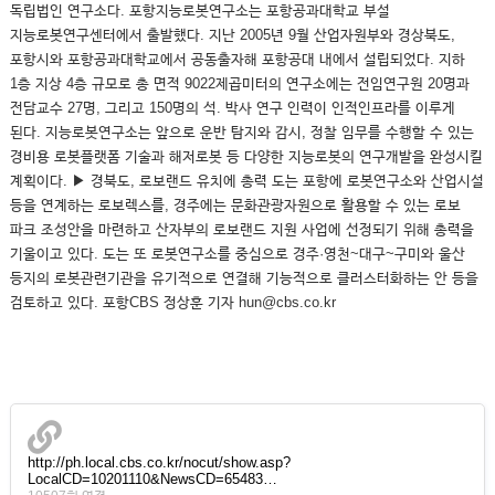
독립법인 연구소다. 포항지능로봇연구소는 포항공과대학교 부설
지능로봇연구센터에서 출발했다. 지난 2005년 9월 산업자원부와 경상북도,
포항시와 포항공과대학교에서 공동출자해 포항공대 내에서 설립되었다. 지하
1층 지상 4층 규모로 총 면적 9022제곱미터의 연구소에는 전임연구원 20명과
전담교수 27명, 그리고 150명의 석. 박사 연구 인력이 인적인프라를 이루게
된다. 지능로봇연구소는 앞으로 운반 탐지와 감시, 정찰 임무를 수행할 수 있는
경비용 로봇플랫폼 기술과 해저로봇 등 다양한 지능로봇의 연구개발을 완성시킬
계획이다. ▶ 경북도, 로보랜드 유치에 총력 도는 포항에 로봇연구소와 산업시설
등을 연계하는 로보렉스를, 경주에는 문화관광자원으로 활용할 수 있는 로보
파크 조성안을 마련하고 산자부의 로보랜드 지원 사업에 선정되기 위해 총력을
기울이고 있다. 도는 또 로봇연구소를 중심으로 경주·영천~대구~구미와 울산
등지의 로봇관련기관을 유기적으로 연결해 기능적으로 클러스터화하는 안 등을
검토하고 있다. 포항CBS 정상훈 기자 hun@cbs.co.kr
http://ph.local.cbs.co.kr/nocut/show.asp?
LocalCD=10201110&NewsCD=65483…