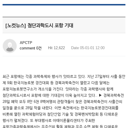
[노컷뉴스] 첨단과학도시 포항 기대
APCTP
Hit 12,622
Date 05-01-01 12:00
comment 0건
최근 포항에는 각종 과학축제와 행사가 잇따르고 있다. 지난 27일부터 사흘 동안
제 9회 한국지능로봇 경진대회 등 경북과학축전이 열렸고 다음 달에는
포항지능로봇연구소가 개소식을 가진다. 잇따라는 각종 과학행사와 함께
첨단과학도시로서 포항에 대한 기대감이 더욱 높아지고 있다.. ▶ 경북과학축전
28일 폐막 모두 8만 6천 8백여명의 관람객들이 찾은 경북과학축전이 사흘간의
일정을 끝으로 28일 막을 내렸다. 이번 축전에서는 한국지능로봇경진대회를
비롯해 열린 과학체험마당과 첨단산업 기술 및 경북벤처박람회 등 다채로운
행사가 펼쳐졌다. 또 부대행사로 아태이론물리센터가 주최한
포항가족과학축제에서는 우주선외 활동 체험과 우주 수면 체험 등 다채로운