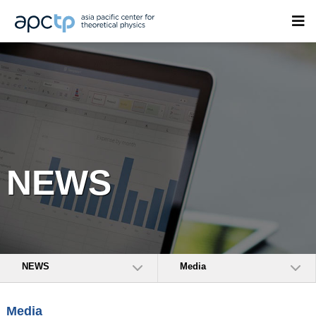
NEWS
NEWS
Media
Media